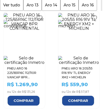
Ver tudo
Aro 13
Aro 14
Aro 15
Aro 16
9
º
aro 17
10
º
185 70 14
PNEU ARO 16
PNEU ARO 16 205/55
225/65R16C 112/110R
R16 91V TL ENERGY
VANCAP 8PR
XM2 + MICHELIN
CONTINENTAL
R$
1.269,90
R$
559,90
ou
12
x de
R$ 131,26
ou
12
x de
R$ 57,87
COMPRAR
COMPRAR