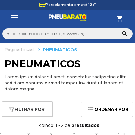
Parcelamento em até
12x*
Busque por medida ou modelo (ex 185/65R14)
PNEUMATICOS
TERMOS MAIS BUSCADOS
PNEUMATICOS
1
º
185
2
º
205
Lorem ipsum dolor sit amet, consetetur sadipscing elitr,
3
º
195
sed diam nonumy eirmod tempor invidunt ut labore et
dolore magna
4
º
225
5
º
235
ORDENAR POR
6
º
265
7
º
aro 14
Exibindo:
1
-
2
de
2
8
º
aro 15