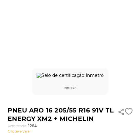
9
º
aro 13
10
º
255
INMETRO
PNEU ARO 16 205/55 R16 91V TL
ENERGY XM2 + MICHELIN
Referência
:
1284
Clique e veja!