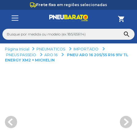
Frete fixo
em regiões selecionadas
Busque por medida ou modelo (ex 185/65R14)
PNEUMATICOS
IMPORTADO
TERMOS MAIS BUSCADOS
PNEUS PASSEIO
ARO 16
PNEU ARO 16 205/55 R16 91V TL
ENERGY XM2 + MICHELIN
1
º
205
2
º
235
3
º
aro 14
4
º
aro 17
5
º
pneu
6
º
185 60 15
7
º
185 70 14
8
º
aro 15