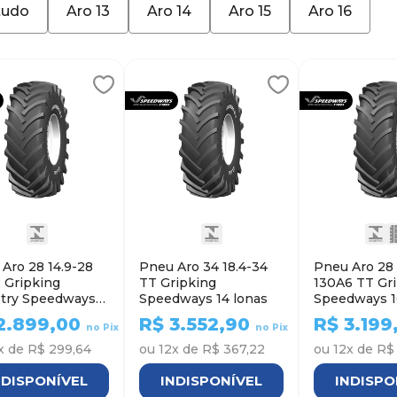
tudo
Aro 13
Aro 14
Aro 15
Aro 16
Aro 28 14.9-28
Pneu Aro 34 18.4-34
Pneu Aro 28 
 Gripking
TT Gripking
130A6 TT Gr
stry Speedways
Speedways 14 lonas
Speedways 1
nas
2.899,00
R$
3.552,90
R$
3.199
no Pix
no Pix
x de
R$ 299,64
ou
12
x de
R$ 367,22
ou
12
x de
R$
NDISPONÍVEL
INDISPONÍVEL
INDISPO