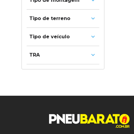
Tipo de montagem
Diagonal
Com câmara
Tipo de terreno
OFF Road
Tipo de veículo
Agrícola
TRA
R1