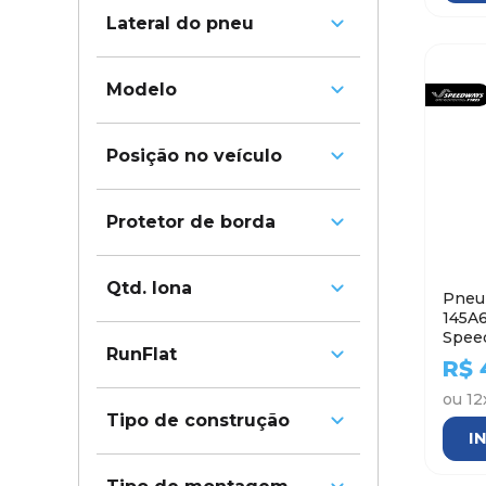
12.4"
Lateral do pneu
14.9"
18.4"
BSW - Letras pretas
Modelo
Gripking
Posição no veículo
Traseiro
Protetor de borda
Não
Qtd. lona
Pneu 
145A6
Spee
12
RunFlat
14
R$
16
ou
12
Não
Tipo de construção
I
Radial