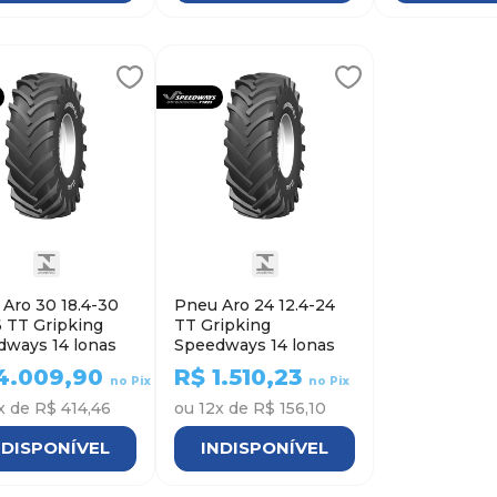
Aro 30 18.4-30
Pneu Aro 24 12.4-24
 TT Gripking
TT Gripking
dways 14 lonas
Speedways 14 lonas
4.009,90
R$
1.510,23
no Pix
no Pix
x de
R$ 414,46
ou
12
x de
R$ 156,10
NDISPONÍVEL
INDISPONÍVEL