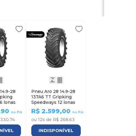
14.9-28
Pneu Aro 28 14.9-28
ipking
137A6 TT Gripking
6 lonas
Speedways 12 lonas
,90
R$
2.599,00
no Pix
no Pix
 330,74
ou
12
x de
R$ 268,63
NÍVEL
INDISPONÍVEL