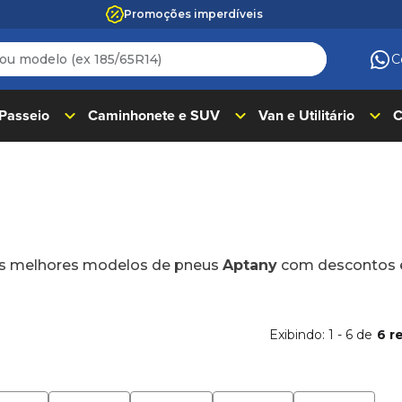
Promoções imperdíveis
 modelo (ex 185/65R14)
C
ADOS
 Passeio
Caminhonete e SUV
Van e Utilitário
C
s melhores modelos de pneus
Aptany
com descontos e
Exibindo:
1
-
6
de
6