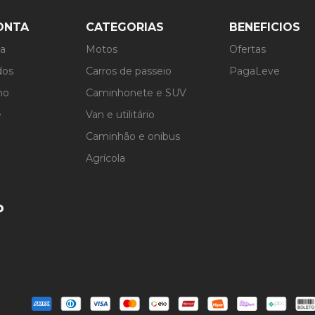
ONTA
CATEGORIAS
BENEFICIOS
ta
Motos
Ofertas
dos
Carros de passeio
PagaLeve
ho
Caminhonete e SUV
e
Van e utilitário
Caminhão e onibus
Agrícola
o