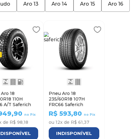
tudo
Aro 13
Aro 14
Aro 15
Aro 16
Aro 18
Pneu Aro 18
60R18 110H
235/60R18 107H
 A/T Saferich
FRC66 Saferich
949,90
R$
593,80
no Pix
no Pix
x de
R$ 98,18
ou
12
x de
R$ 61,37
NDISPONÍVEL
INDISPONÍVEL