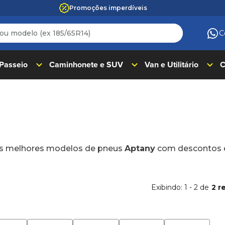
Promoções imperdíveis
 modelo (ex 185/65R14)
C
ADOS
 Passeio
Caminhonete e SUV
Van e Utilitário
C
s melhores modelos de pneus
Aptany
com descontos e
Exibindo:
1
-
2
de
2