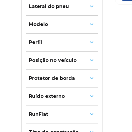
235
Lateral do pneu
265
BSW - Letras pretas
Modelo
FRC66
Perfil
FRC86
60
Posição no veículo
Dianteiro/Traseiro
Protetor de borda
Não
Ruído externo
72
RunFlat
Não