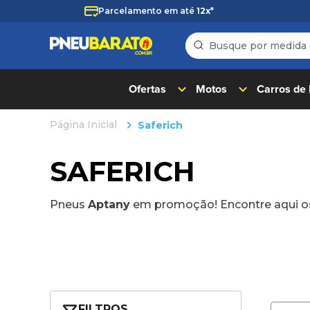
Parcelamento em até
12x*
Busque por medida ou
TERMOS MAIS BUSC
1
º
205
Ofertas
Motos
Carros de
2
º
235
Saferich
3
º
aro 14
4
º
aro 17
SAFERICH
5
º
pneu
Pneus
Aptany
em promoção! Encontre aqui o
6
º
185 70 14
7
º
185 60 15
8
º
aro 15
9
º
255
10
º
aro 13
FILTROS