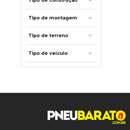
Tipo de construção
Radial
Tipo de montagem
Sem câmara
Tipo de terreno
A/T
Tipo de veículo
H/T
Caminhonete e SUV