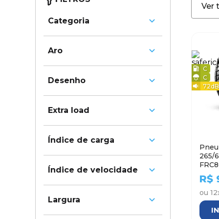
Ver 
Categoria
Caminhonete e SUV
Aro
C
18
C
Desenho
72
dB
Assimétrico
Extra load
Simétrico
Sim
Índice de carga
Não
Pneu 
265/
107 - 975 kg
FRC86
Índice de velocidade
110 - 1060 kg
R$
H - 210 km/h
ou
12
Largura
I