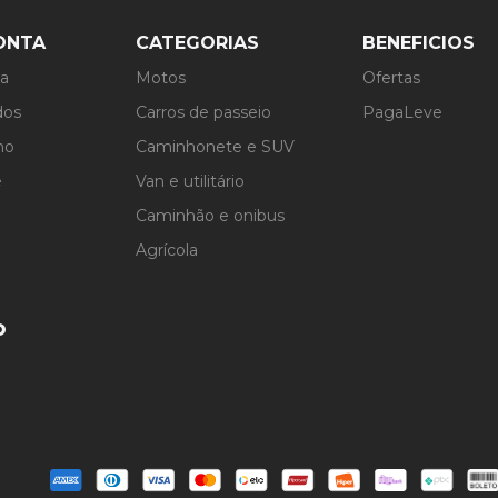
ONTA
CATEGORIAS
BENEFICIOS
ta
Motos
Ofertas
dos
Carros de passeio
PagaLeve
ho
Caminhonete e SUV
e
Van e utilitário
Caminhão e onibus
Agrícola
o