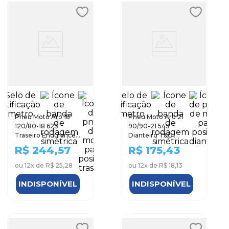
Pneu Moto Aro 18
Pneu Moto Aro 21
120/80-18 62S
90/90-21 54S
Traseiro Endurance
Dianteiro T&C
Technic
Technic
R$
244,57
R$
175,43
ou
12
x de
R$ 25,28
ou
12
x de
R$ 18,13
INDISPONÍVEL
INDISPONÍVEL