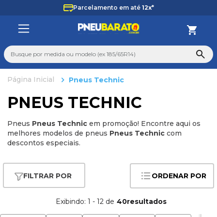
Parcelamento em até
12x*
Busque por medida ou modelo (ex 185/65R14)
Pneus Technic
TERMOS MAIS BUSCADOS
PNEUS TECHNIC
1
º
225
2
º
265
Pneus
Pneus Technic
em promoção! Encontre aqui os
3
º
235
melhores modelos de pneus
Pneus Technic
com
descontos especiais.
4
º
aro 14
5
º
aro 17
ORDENAR POR
6
º
185 70 14
7
º
pneu
Exibindo:
1
-
12
de
40
8
º
aro 13