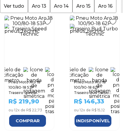
Ver tudo
Aro 13
Aro 14
Aro 15
Aro 16
9
º
aro 15
10
º
185 60 15
Pneu Moto Aro 18
Pneu Moto Aro 18
100/80-18 53P
100/90-18 62P
Traseiro Speed
Traseiro Bud Turbo
Technic
Technic
R$
219,90
R$
146,33
ou
12
x de
R$ 22,73
ou
12
x de
R$ 15,12
COMPRAR
INDISPONÍVEL