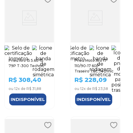
Pneu Aro 15 5.60-15
Pneu Moto Aro 17
79P T-300 Technic
110/90-17 60P
Traseiro T&C Technic
R$
308,40
R$
228,09
ou
12
x de
R$ 31,88
ou
12
x de
R$ 23,58
INDISPONÍVEL
INDISPONÍVEL