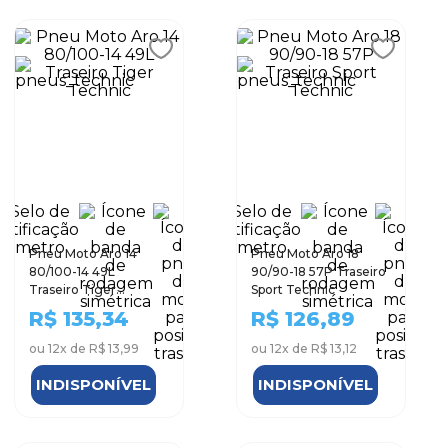
Pneu Moto Aro 14
Pneu Moto Aro 18
80/100-14 49L
90/90-18 57P Traseiro
Traseiro Tiger
Sport Technic
Technic
R$
135,34
R$
126,89
ou
12
x de
R$ 13,99
ou
12
x de
R$ 13,12
INDISPONÍVEL
INDISPONÍVEL