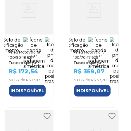
Pneu Moto Aro 18
Pneu Moto Aro 17
100/90-18 62P
130/70-17 62S
Traseiro Sport
Traseiro Sport
Technic
Technic
R$
172,54
R$
359,87
ou
12
x de
R$ 17,83
ou
12
x de
R$ 37,20
INDISPONÍVEL
INDISPONÍVEL