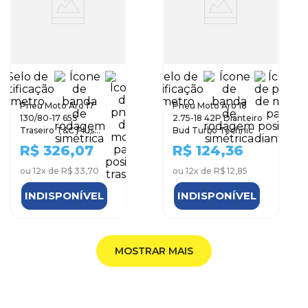
Pneu Moto Aro 17
Pneu Moto Aro 18
130/80-17 65S
2.75-18 42P Dianteiro
Traseiro T&C Plus
Bud Turbo Technic
Technic
R$
326,07
R$
124,36
ou
12
x de
R$ 33,70
ou
12
x de
R$ 12,85
INDISPONÍVEL
INDISPONÍVEL
MOSTRAR MAIS