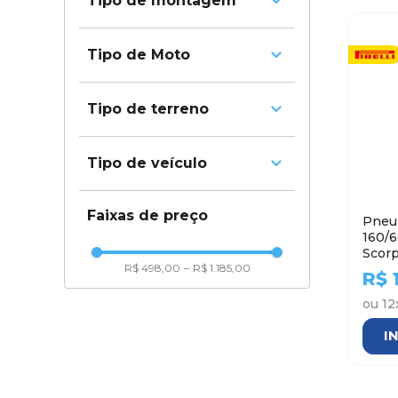
Tipo de montagem
Diagonal
Sem câmara
Tipo de Moto
Com câmara
Trail
Tipo de terreno
H/T
Tipo de veículo
Misto
OFF Road
Moto
Faixas de preço
Pneu
160/
Scorpi
R$ 498,00
–
R$ 1.185,00
- Tra
R$
ou
12
I