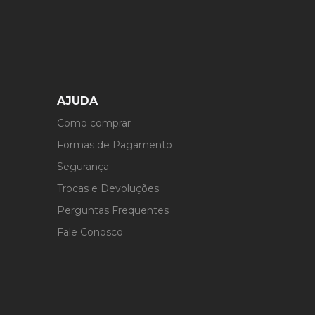
róprio pneu. Entre as
obstáculos naturais.
road.
errenos acidentados.
de baixa aderência.
AJUDA
Como comprar
Formas de Pagamento
Segurança
Trocas e Devoluções
Perguntas Frequentes
Fale Conosco