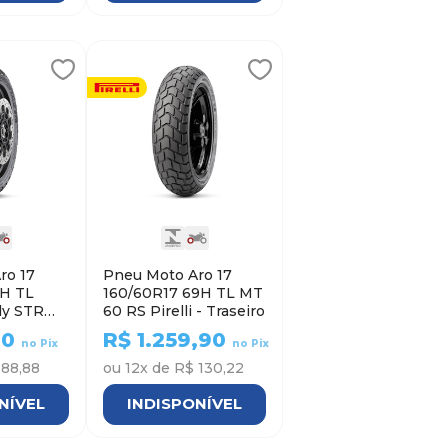
ro 17
Pneu Moto Aro 17
4H TL
160/60R17 69H TL MT
ly STR
60 RS Pirelli - Traseiro
teiro
90
R$
1.259,90
no Pix
no Pix
 88,88
ou
12
x de
R$ 130,22
NÍVEL
INDISPONÍVEL