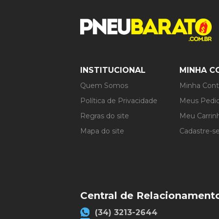
Para identificar o aro do 
Controle durante manobras 
informações sobre largura 
Estrutura resistente: pro
Exemplo:
Boa performance em dife
100/90-17
Maior segurança na pilota
Nesse caso:
100 indica a largura do p
INSTITUCIONAL
MINHA C
90 representa a altura do 
Quem Somos
17 corresponde ao aro
Minha Con
Política de Privacidade
Meus Pedi
Regras do site
Meu Carrin
Mapa do site
Cadastre-s
Central de Relacionament
(34) 3213-2644