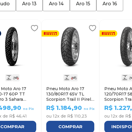
tudo
Aro 13
Aro 14
Aro 15
Aro 16
 Moto Aro 17
Pneu Moto Aro 17
Pneu Moto A
0-17 60P TT
130/80R17 65V TL
120/70R17 5
o 3 Sahara
Scorpion Trail II Pirelli
Scorpion Trail
ler - Dianteiro
- Traseiro
- Dianteiro
498,90
R$
1.184,90
R$
1.227
no Pix
no Pix
x de
R$ 46,41
ou
12
x de
R$ 110,23
ou
12
x de
R$ 
COMPRAR
COMPRAR
INDISPO