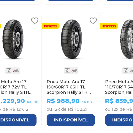
 Moto Aro 17
Pneu Moto Aro 17
Pneu Moto A
60R17 72V TL
150/60R17 66H TL
110/70R17 5
ion Rally STR
Scorpion Rally STR
Scorpion Ral
i - Traseiro
Pirelli - Traseiro
Pirelli - Dian
1.229,90
R$
988,90
R$
859,
no Pix
no Pix
x de
R$ 127,12
ou
12
x de
R$ 102,21
ou
12
x de
R$
NDISPONÍVEL
INDISPONÍVEL
INDISPO