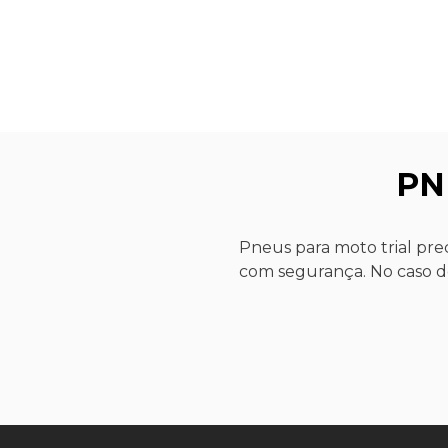
PN
Pneus para moto trial prec
com segurança. No caso d
contato com o solo, cost
O que significa aro 17?
superfícies como barro, te
O aro 17 indica o diâmetr
estabilidade durante mano
motocicleta. Essa medida
road.
Essa informação também p
no aro. No caso do pneu m
Benefícios do pneu para mo
recomendadas pelo fabric
encaixe adequado e dese
Tração eficiente em terre
Como saber o aro de um 
barro, areia e terra.