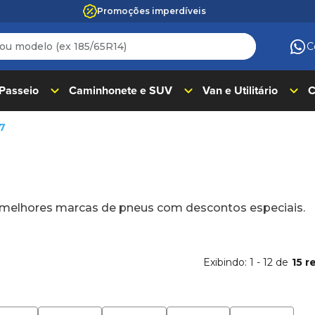
Promoções imperdíveis
 modelo (ex 185/65R14)
C
ADOS
 Passeio
Caminhonete e SUV
Van e Utilitário
C
17
s melhores marcas de pneus com descontos especiais.
Exibindo:
1
-
12
de
15