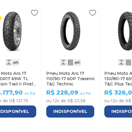
 Moto Aro 17
Pneu Moto Aro 17
Pneu Moto A
60R17 69W TL
110/90-17 60P Traseiro
130/80-17 65
on Trail II Pirelli
T&C Technic
T&C Plus Te
seiro
1.177,90
R$
228,09
R$
326,
no Pix
no Pix
x de
R$ 121,75
ou
12
x de
R$ 23,58
ou
12
x de
R$
NDISPONÍVEL
INDISPONÍVEL
INDISPO