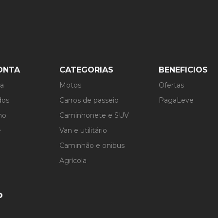
pneu, basta observar a marcação presente na lateral do p
técnicas: favorece a estabilidade da moto em trilhas e 
e perfil, aparece o número que indica o aro.
jetado para suportar impactos comuns em percursos off-
rentes tipos de solo: mantém o mesmo desempenho em t
gem: ajuda a manter o contato com o solo em situações 
neu
ONTA
CATEGORIAS
BENEFICIOS
perfil
ta
Motos
Ofertas
dos
Carros de passeio
PagaLeve
ho
Caminhonete e SUV
e
Van e utilitário
Caminhão e onibus
Agrícola
o