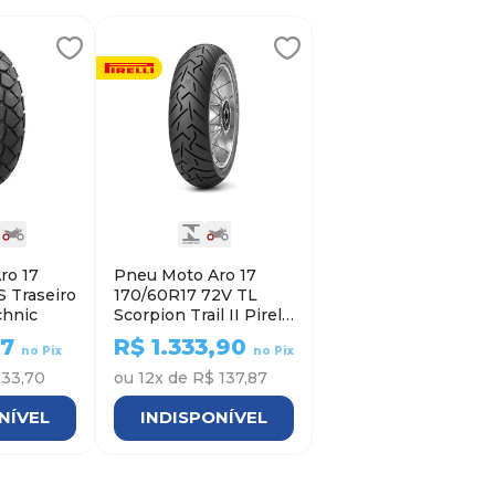
ro 17
Pneu Moto Aro 17
S Traseiro
170/60R17 72V TL
chnic
Scorpion Trail II Pirelli
- Traseiro
07
R$
1.333,90
no Pix
no Pix
 33,70
ou
12
x de
R$ 137,87
NÍVEL
INDISPONÍVEL