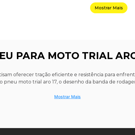
Mostrar Mais
EU PARA MOTO TRIAL ARO
isam oferecer tração eficiente e resistência para enfrent
o pneu moto trial aro 17, o desenho da banda de rodage
uma apresentar cravos mais pronunciados, que favorece
rra solta e pedras. Esse tipo de pneu de motos é desenv
Mostrar Mais
o interno do pneu, que deve ser compatível com o tama
bras técnicas, garantindo maior controle da pilotagem em
 é expressa em polegadas e determina qual pneu pode s
ode ser consultada no manual da motocicleta, que indi
oto aro 17, ele foi projetado para rodas com 17 polegada
to trial:
ante para garantir segurança e desempenho durante a 
mpenho seguro.
nos irregulares: essas garras ajudam a manter a aderênc
pneu?