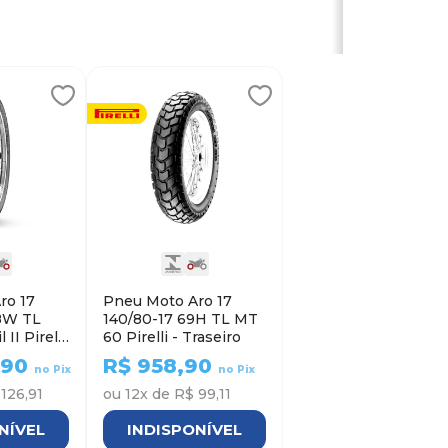
ro 17
Pneu Moto Aro 17
8W TL
140/80-17 69H TL MT
 II Pirelli
60 Pirelli - Traseiro
,90
R$
958,90
no Pix
no Pix
126,91
ou
12
x de
R$ 99,11
NÍVEL
INDISPONÍVEL