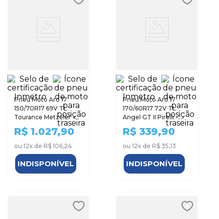
Pneu Moto Aro 17
Pneu Moto Aro 17
150/70R17 69V TL
170/60R17 72V TL
Tourance Metzeler -
Angel GT II Pirelli -
Traseiro
Traseiro
R$
1.027,90
R$
339,90
ou
12
x de
R$ 106,24
ou
12
x de
R$ 35,13
INDISPONÍVEL
INDISPONÍVEL