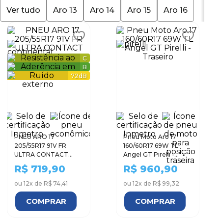
Ver tudo
Aro 13
Aro 14
Aro 15
Aro 16
9
º
aro 13
10
º
185 60 15
C
B
72
dB
PNEU ARO 17
Pneu Moto Aro 17
205/55R17 91V FR
160/60R17 69W TL
ULTRA CONTACT
Angel GT Pirelli -
CONTINENTAL
Traseiro
R$
719,90
R$
960,90
ou
12
x de
R$ 74,41
ou
12
x de
R$ 99,32
COMPRAR
COMPRAR