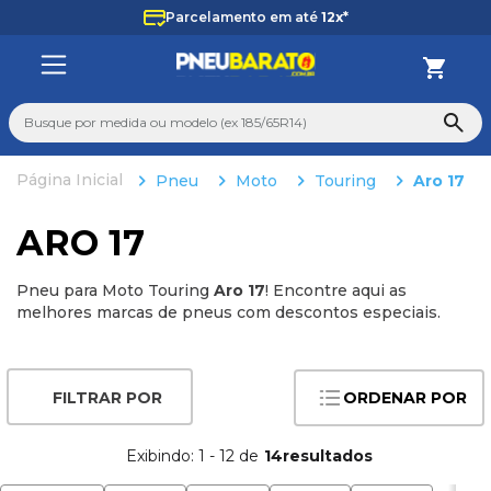
Parcelamento em até
12x*
Busque por medida ou modelo (ex 185/65R14)
Pneu
Moto
Touring
Aro 17
TERMOS MAIS BUSCADOS
1
º
225
ARO 17
2
º
265
Pneu para Moto Touring
Aro 17
! Encontre aqui as
3
º
235
melhores marcas de pneus com descontos especiais.
4
º
aro 14
5
º
aro 17
ORDENAR POR
6
º
185 70 14
7
º
pneu
Exibindo:
1
-
12
de
14
8
º
aro 15