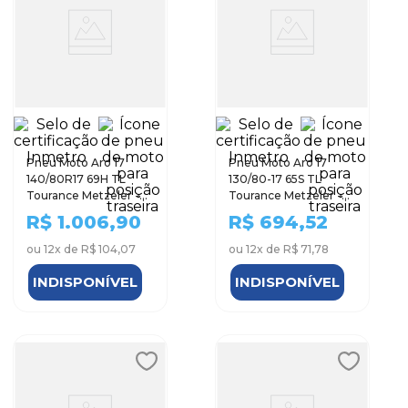
Pneu Moto Aro 17
Pneu Moto Aro 17
140/80R17 69H TL
130/80-17 65S TL
Tourance Metzeler -
Tourance Metzeler -
Traseiro
Traseiro
R$
1.006,90
R$
694,52
ou
12
x de
R$ 104,07
ou
12
x de
R$ 71,78
INDISPONÍVEL
INDISPONÍVEL