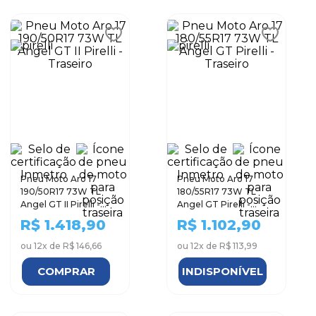
Pneu Moto Aro 17
Pneu Moto Aro 17
190/50R17 73W TL
180/55R17 73W TL
Angel GT II Pirelli -
Angel GT Pirelli -
Traseiro
Traseiro
R$
1.418,90
R$
1.102,90
ou
12
x de
R$ 146,66
ou
12
x de
R$ 113,99
COMPRAR
INDISPONÍVEL