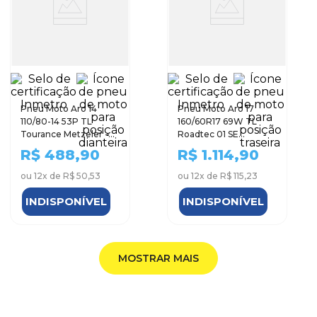
Pneu Moto Aro 14
Pneu Moto Aro 17
110/80-14 53P TL
160/60R17 69W TL
Tourance Metzeler -
Roadtec 01 SE
Dianteiro
Metzeler - Traseiro
R$
488,90
R$
1.114,90
ou
12
x de
R$ 50,53
ou
12
x de
R$ 115,23
INDISPONÍVEL
INDISPONÍVEL
MOSTRAR MAIS