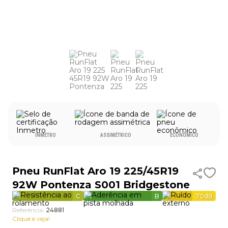
9
º
aro 17
10
º
185 70 14
INMETRO
ASSIMÉTRICO
ECONÔMICO
Pneu RunFlat Aro 19 225/45R19
92W Pontenza S001 Bridgestone
C
B
70
dB
Referência
:
24881
Clique e veja!