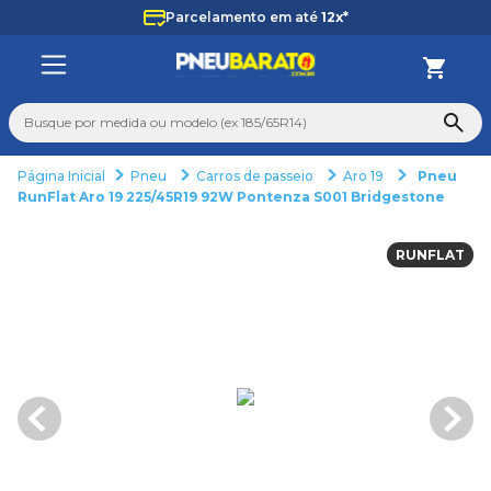
Parcelamento em até
12x*
Busque por medida ou modelo (ex 185/65R14)
Pneu
Carros de passeio
Aro 19
Pneu
TERMOS MAIS BUSCADOS
RunFlat Aro 19 225/45R19 92W Pontenza S001 Bridgestone
1
º
185
RUNFLAT
2
º
205
3
º
195
4
º
225
5
º
235
6
º
265
7
º
aro 14
8
º
aro 15