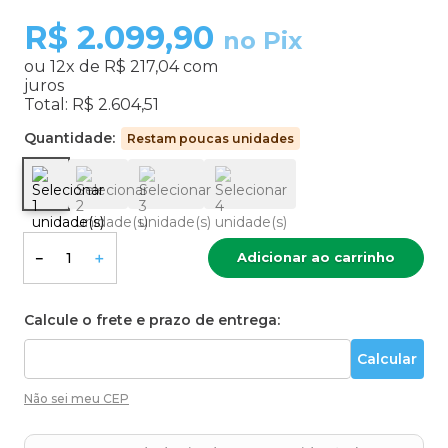
R$
2.099,90
no Pix
ou
12
x de
R$ 217,04
com
juros
Total:
R$ 2.604,51
Quantidade:
Restam poucas unidades
Adicionar ao carrinho
－
＋
Calcule o frete e prazo de entrega:
Não sei meu CEP