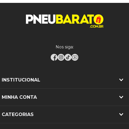
verificar o pneu. Lembre-se de que, mesmo com a
tecnologia RunFlat, o ideal é substituir o pneu o mais
breve possível.
Sobre a Bridgestone
A Bridgestone é uma das líderes mundiais em
fabricação de pneus, reconhecida por sua inovação
Nos siga:
e compromisso com a qualidade. Com mais de um
século de experiência, a marca oferece produtos
que atendem às mais rigorosas exigências de
desempenho e segurança, garantindo a satisfação
de seus clientes.
INSTITUCIONAL
Verifique as especificações do seu veículo antes da
MINHA CONTA
compra para garantir uma escolha adequada.
CATEGORIAS