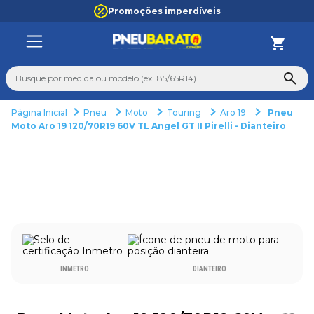
Promoções imperdíveis
Busque por medida ou modelo (ex 185/65R14)
Pneu
Moto
Touring
Aro 19
Pneu
TERMOS MAIS BUSCADOS
Moto Aro 19 120/70R19 60V TL Angel GT II Pirelli - Dianteiro
1
º
195
2
º
235
3
º
265
4
º
165
5
º
aro 14
6
º
185 70 14
INMETRO
DIANTEIRO
7
º
aro 15
8
º
pneu