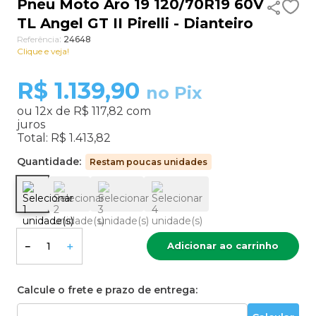
Pneu Moto Aro 19 120/70R19 60V
TL Angel GT II Pirelli - Dianteiro
9
º
185 60 15
Referência
:
24648
10
º
aro 13
Clique e veja!
R$
1.139,90
no Pix
ou
12
x de
R$ 117,82
com
juros
Total:
R$ 1.413,82
Quantidade:
Restam poucas unidades
Adicionar ao carrinho
－
＋
Calcule o frete e prazo de entrega: