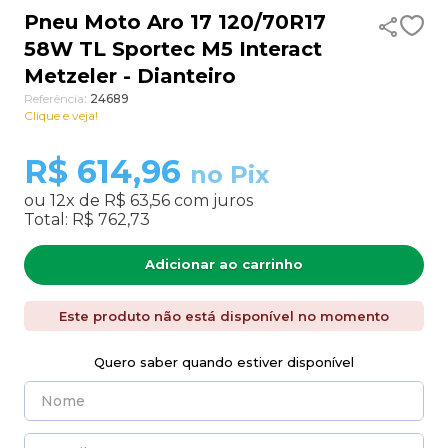
Pneu Moto Aro 17 120/70R17
9
º
aro 17
58W TL Sportec M5 Interact
10
º
185 70 14
Metzeler - Dianteiro
Referência
:
24689
Clique e veja!
R$
614,96
no Pix
ou
12
x de
R$ 63,56
com juros
Total:
R$ 762,73
Adicionar ao carrinho
Este produto não está disponível no momento
Quero saber quando estiver disponível