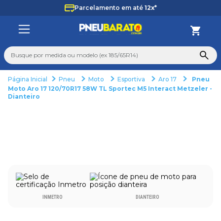
Parcelamento em até
12x*
Busque por medida ou modelo (ex 185/65R14)
Pneu
Moto
Esportiva
Aro 17
Pneu
TERMOS MAIS BUSCADOS
Moto Aro 17 120/70R17 58W TL Sportec M5 Interact Metzeler -
Dianteiro
1
º
185
2
º
205
3
º
195
4
º
225
5
º
235
6
º
265
INMETRO
DIANTEIRO
7
º
aro 14
8
º
aro 15