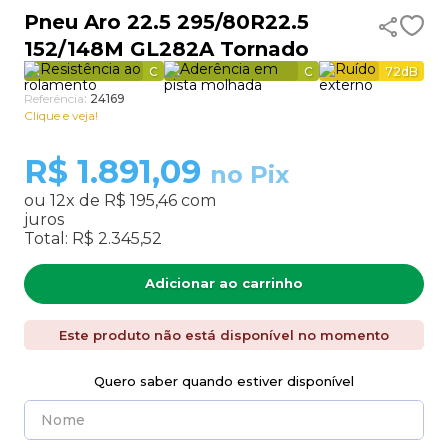
Pneu Aro 22.5 295/80R22.5
9
º
aro 17
152/148M GL282A Tornado
10
º
185 70 14
C
C
72
dB
Referência
:
24169
Clique e veja!
R$
1.891,09
no Pix
ou
12
x de
R$ 195,46
com
juros
Total:
R$ 2.345,52
Adicionar ao carrinho
Este produto não está disponível no momento
Quero saber quando estiver disponível