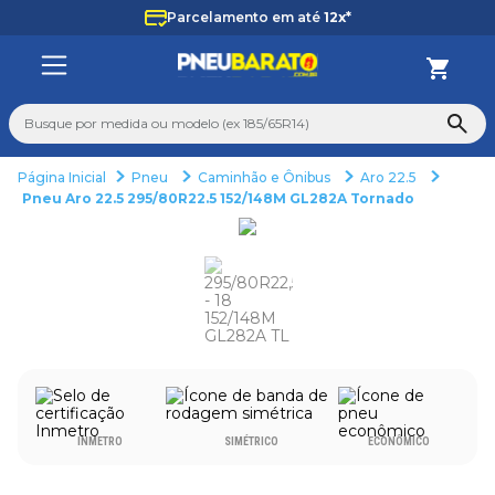
Parcelamento em até
12x*
Busque por medida ou modelo (ex 185/65R14)
Pneu
Caminhão e Ônibus
Aro 22.5
TERMOS MAIS BUSCADOS
Pneu Aro 22.5 295/80R22.5 152/148M GL282A Tornado
1
º
185
2
º
205
3
º
195
4
º
225
5
º
235
6
º
265
INMETRO
SIMÉTRICO
ECONÔMICO
7
º
aro 14
8
º
aro 15