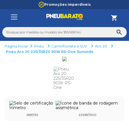
Promoções imperdíveis
Busque por medida ou modelo (ex 185/65R14)
Pneu
Caminhonete e SUV
Aro 20
TERMOS MAIS BUSCADOS
Pneu Aro 20 225/35R20 90W RS-One Sunwide
1
º
185
2
º
205
3
º
195
4
º
225
5
º
235
6
º
265
INMETRO
ASSIMÉTRICO
7
º
aro 14
8
º
aro 15