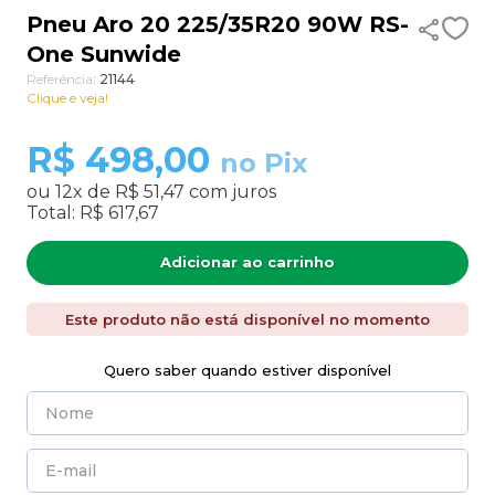
Pneu Aro 20 225/35R20 90W RS-
9
º
aro 17
One Sunwide
10
º
185 70 14
Referência
:
21144
Clique e veja!
R$
498,00
no Pix
ou
12
x de
R$ 51,47
com juros
Total:
R$ 617,67
Adicionar ao carrinho
Este produto não está disponível no momento
Quero saber quando estiver disponível