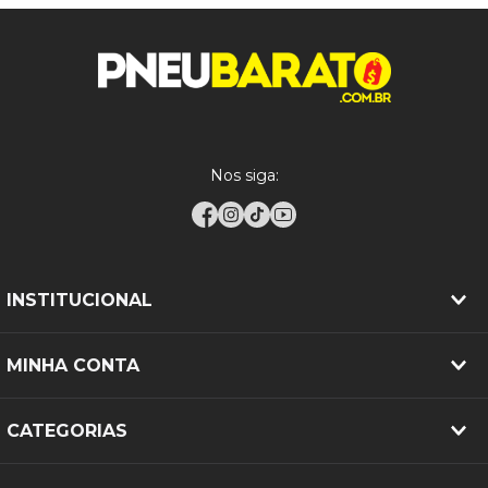
Recomenda-se que a instalação seja realizada por
profissionais qualificados, garantindo o correto
balanceamento e alinhamento do conjunto. A
calibração deve seguir as especificações do
fabricante do veículo, assegurando desempenho
ideal, segurança e maior vida útil do pneu. Inspeções
periódicas são fundamentais para identificar
Nos siga:
desgastes irregulares ou possíveis danos.
INSTITUCIONAL
MINHA CONTA
CATEGORIAS