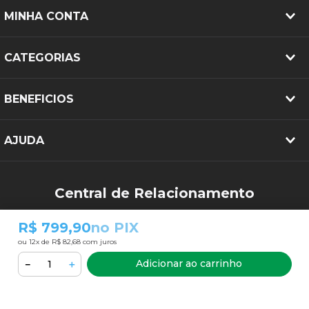
MINHA CONTA
CATEGORIAS
BENEFICIOS
AJUDA
Central de Relacionamento
(34) 3213-2644
R$ 799,90
no PIX
sac@pneubarato.com.br
ou
12
x de
R$ 82,68
com juros
Adicionar ao carrinho
－
＋
FORMAS DE PAGAMENTO