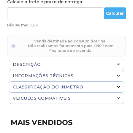
Calcule o frete e prazo de entrega:
Não sei meu CEP
Venda destinada ao consumidor final.
Não realizamos faturamento para CNPJ com
finalidade de revenda.
DESCRIÇÃO
INFORMAÇÕES TÉCNICAS
Pneu Aro 19 245/45R19 102Y PHI Accelera
Tipo de veículo
Caminhonete e SUV
CLASSIFICAÇÃO DO INMETRO
Pneu de Alta Performance para seu Veículo
Modelo
PHI
VEÍCULOS COMPATÍVEIS
O Pneu Aro 19 245/45R19 102Y PHI Accelera traz a
qualidade e segurança que você busca para seu
Largura
245
Não há informações.
veículo. Fabricado pela Accelera, este pneu oferece
Perfil
45
o equilíbrio perfeito entre performance, durabilidade
MAIS VENDIDOS
e conforto durante a condução.
Aro
19