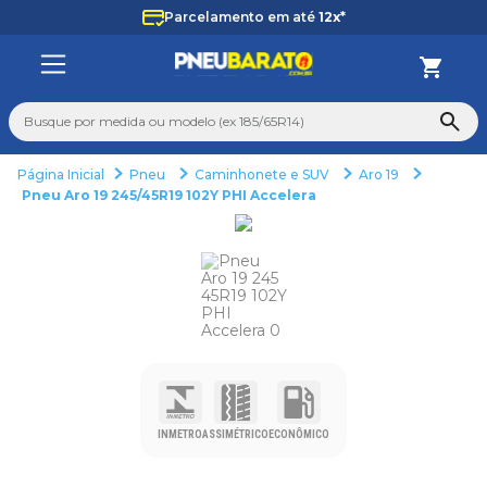
Parcelamento em até
12x*
Busque por medida ou modelo (ex 185/65R14)
Pneu
Caminhonete e SUV
Aro 19
TERMOS MAIS BUSCADOS
Pneu Aro 19 245/45R19 102Y PHI Accelera
1
º
225
2
º
265
3
º
235
4
º
aro 14
5
º
aro 17
6
º
185 70 14
INMETRO
ASSIMÉTRICO
ECONÔMICO
7
º
pneu
8
º
aro 15