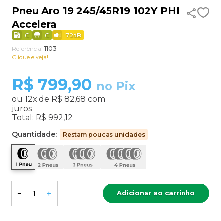
Pneu Aro 19 245/45R19 102Y PHI
9
º
aro 13
Accelera
10
º
185 60 15
C
C
72
dB
Referência
:
1103
Clique e veja!
R$
799,90
no Pix
ou
12
x de
R$ 82,68
com
juros
Total:
R$ 992,12
Quantidade:
Restam poucas unidades
Adicionar ao carrinho
－
＋