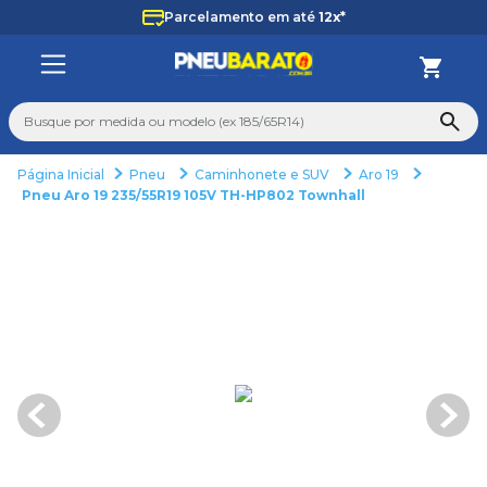
Parcelamento em até
12x*
Busque por medida ou modelo (ex 185/65R14)
Pneu
Caminhonete e SUV
Aro 19
TERMOS MAIS BUSCADOS
Pneu Aro 19 235/55R19 105V TH-HP802 Townhall
1
º
225
2
º
265
3
º
215
4
º
235
5
º
aro 14
6
º
165
7
º
aro 17
8
º
pneu