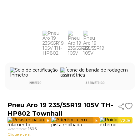
9
º
185 60 15
10
º
185 70 14
INMETRO
ASSIMÉTRICO
Pneu Aro 19 235/55R19 105V TH-
HP802 Townhall
E
E
72
dB
Referência
:
1606
Clique e veja!