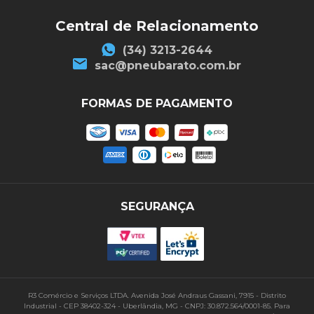
Central de Relacionamento
(34) 3213-2644
sac@pneubarato.com.br
FORMAS DE PAGAMENTO
SEGURANÇA
R3 Comércio e Serviços LTDA. Avenida José Andraus Gassani, 7915 - Distrito
Industrial - CEP 38402-324 - Uberlândia, MG - CNPJ: 30.872.564/0001-85. Para