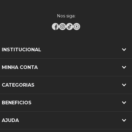
RECOMENDAÇÕES DE INSTALAÇÃO:
Nos siga:
A instalação deve ser realizada por profissionais
especializados, garantindo alinhamento,
balanceamento e calibragem conforme
especificações do fabricante do veículo para maior
durabilidade e desempenho seguro.
INSTITUCIONAL
MINHA CONTA
CATEGORIAS
BENEFICIOS
AJUDA