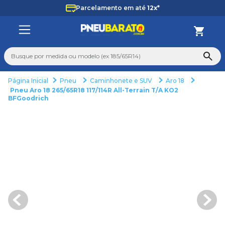
Parcelamento em até
12x*
Busque por medida ou modelo (ex 185/65R14)
Pneu
Caminhonete e SUV
Aro 18
TERMOS MAIS BUSCADOS
Pneu Aro 18 265/65R18 117/114R All-Terrain T/A KO2
BFGoodrich
1
º
205
2
º
235
3
º
aro 14
4
º
aro 17
5
º
pneu
6
º
185 60 15
7
º
185 70 14
8
º
aro 15