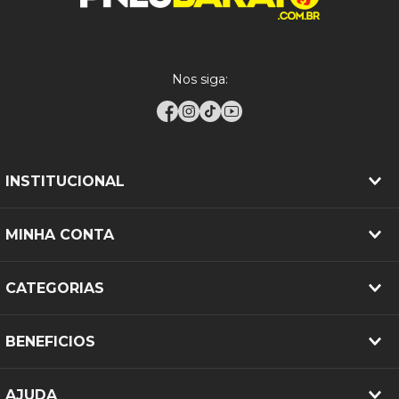
versões de picapes e SUVs com perfil aventureiro.
Para outras aplicações, a utilização deve seguir
exatamente a medida original indicada pelo
fabricante do veículo.
Nos siga:
RECOMENDAÇÕES DE INSTALAÇÃO:
Para garantir desempenho e segurança, recomenda-
se realizar alinhamento da direção, balanceamento
das rodas, rodízio a cada 10.000 km, calibragem
correta conforme o manual do veículo e verificação
INSTITUCIONAL
da compatibilidade dos aros.
MINHA CONTA
CATEGORIAS
BENEFICIOS
AJUDA