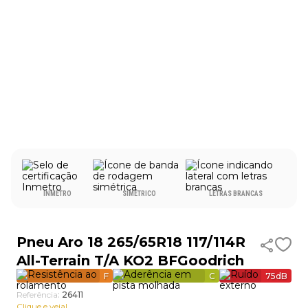
9
º
aro 13
10
º
255
INMETRO
SIMÉTRICO
LETRAS BRANCAS
Pneu Aro 18 265/65R18 117/114R
All-Terrain T/A KO2 BFGoodrich
F
C
75
dB
Referência
:
26411
Clique e veja!