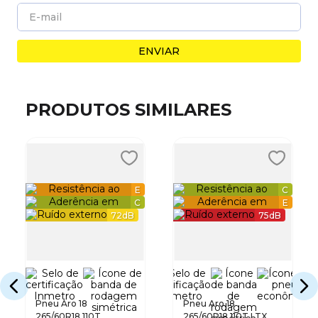
ENVIAR
PRODUTOS SIMILARES
E
C
C
E
72
dB
75
dB
Pneu Aro 18
Pneu Aro 18
265/60R18 110T
265/60R18 110T LTX