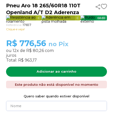
Pneu Aro 18 265/60R18 110T
9
º
aro 17
Openland A/T D2 Aderenza
10
º
185 70 14
C
C
68
dB
Referência
:
17657
Clique e veja!
R$
776,56
no Pix
ou
12
x de
R$ 80,26
com
juros
Total:
R$ 963,17
Adicionar ao carrinho
Este produto não está disponível no momento
Quero saber quando estiver disponível