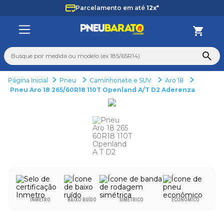
Parcelamento em até
12x*
Busque por medida ou modelo (ex 185/65R14)
Pneu
Caminhonete e SUV
Aro 18
TERMOS MAIS BUSCADOS
Pneu Aro 18 265/60R18 110T Openland A/T D2 Aderenza
1
º
185
2
º
205
3
º
195
4
º
225
5
º
235
6
º
265
INMETRO
BAIXO RUÍDO
SIMÉTRICO
ECONÔMICO
7
º
aro 14
8
º
aro 15