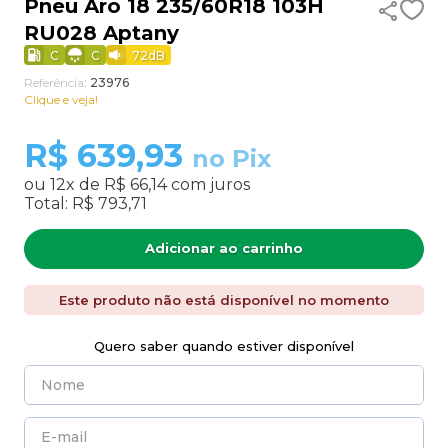
Pneu Aro 18 235/60R18 103H
RU028 Aptany
9
º
aro 17
C
C
72
dB
10
º
185 70 14
Referência
:
23976
Clique e veja!
R$
639,93
no Pix
ou
12
x de
R$ 66,14
com juros
Total:
R$ 793,71
Adicionar ao carrinho
Este produto não está disponível no momento
Quero saber quando estiver disponível