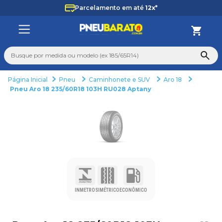
Parcelamento em até
12x*
Busque por medida ou modelo (ex 185/65R14)
Pneu
Caminhonete e SUV
Aro 18
TERMOS MAIS BUSCADOS
Pneu Aro 18 235/60R18 103H RU028 Aptany
1
º
185
2
º
205
3
º
195
4
º
225
5
º
235
6
º
265
INMETRO
SIMÉTRICO
ECONÔMICO
7
º
aro 14
8
º
aro 15