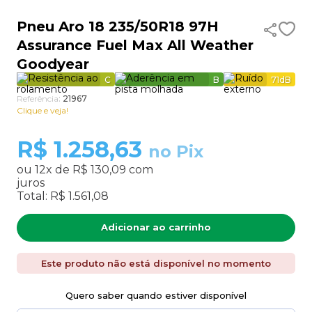
9
º
aro 15
Pneu Aro 18 235/50R18 97H
Assurance Fuel Max All Weather
10
º
185 60 15
Goodyear
C
B
71
dB
Referência
:
21967
Clique e veja!
R$
1.258,63
no Pix
ou
12
x de
R$ 130,09
com
juros
Total:
R$ 1.561,08
Adicionar ao carrinho
Este produto não está disponível no momento
Quero saber quando estiver disponível