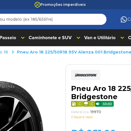
Promoções imperdíveis
 modelo (ex 185/65R14)
C
ADOS
 Passeio
Caminhonete e SUV
Van e Utilitário
C
o 18
Pneu Aro 18 225/50R18 95V Alenza 001 Bridgeston
Pneu Aro 18 225
Bridgestone
C
C
68
dB
Referência
:
19970
Clique e veja!