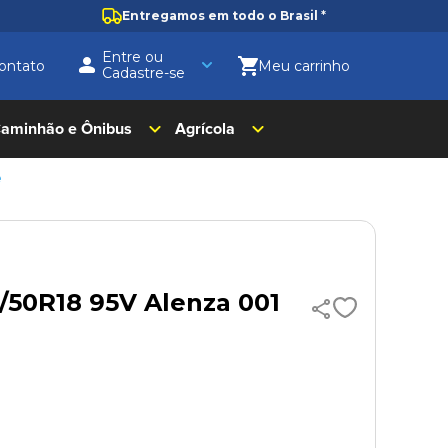
Entregamos em todo o Brasil
*
Entre ou
ontato
Cadastre-se
aminhão e Ônibus
Agrícola
e
/50R18 95V Alenza 001