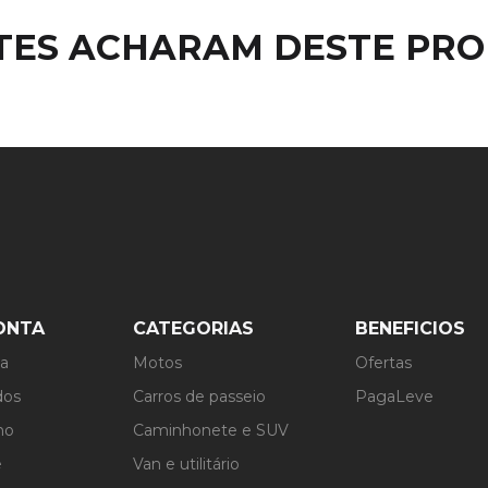
NTES ACHARAM DESTE PR
ONTA
CATEGORIAS
BENEFICIOS
ta
Motos
Ofertas
dos
Carros de passeio
PagaLeve
ho
Caminhonete e SUV
e
Van e utilitário