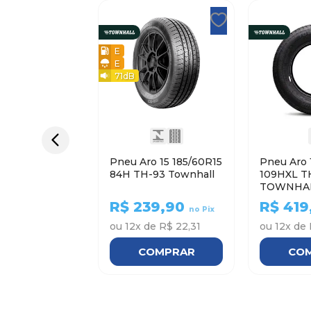
E
E
71
dB
Pneu Aro 15 185/60R15
Pneu Aro 
84H TH-93 Townhall
109HXL T
TOWNHA
R$
239,90
R$
419
no Pix
ou
12
x de
R$ 22,31
ou
12
x de
COMPRAR
CO