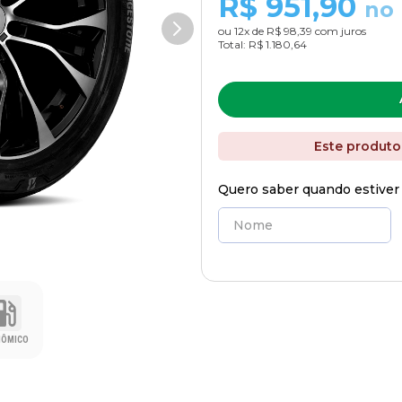
R$
951,90
no 
ou
12
x de
R$ 98,39
com juros
Total:
R$ 1.180,64
Este produto
Quero saber quando estiver
NÔMICO