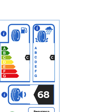
C
C
68