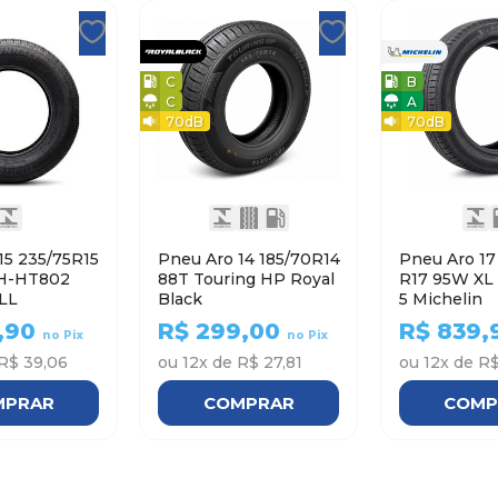
C
B
C
A
70
dB
70
dB
15 235/75R15
Pneu Aro 14 185/70R14
Pneu Aro 17 215/5
H-HT802
88T Touring HP Royal
R17 95W XL PRIMACY
LL
Black
5 Michelin
,90
R$
299,00
R$
839,
no Pix
no Pix
R$ 39,06
ou
12
x de
R$ 27,81
ou
12
x de
R$
MPRAR
COMPRAR
COMP