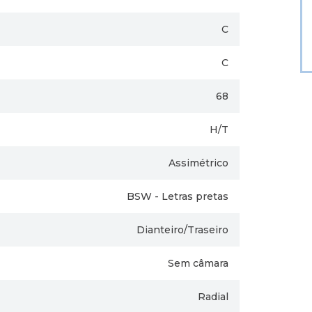
C
C
68
H/T
Assimétrico
BSW - Letras pretas
Dianteiro/Traseiro
Sem câmara
Radial