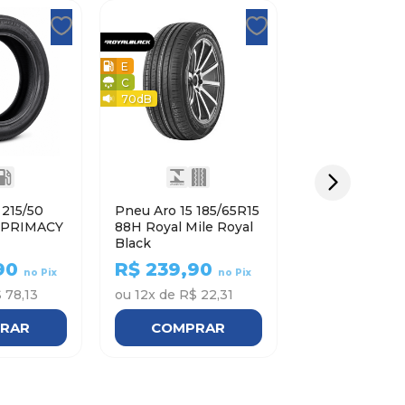
E
C
70
dB
0
Pneu Aro 15 185/65R15
88H Royal Mile Royal
Black
90
R$
239,90
no Pix
no Pix
 78,13
ou
12
x de
R$ 22,31
RAR
COMPRAR