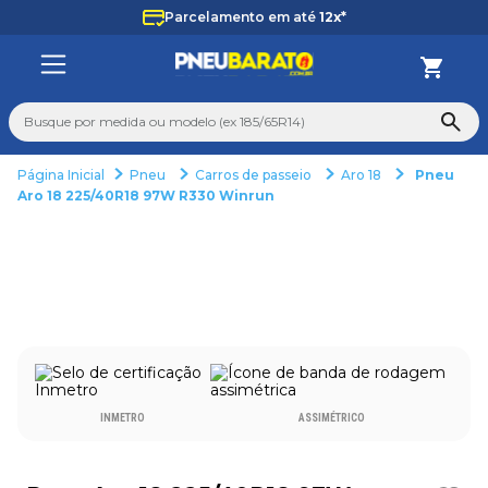
Parcelamento em até
12x*
Busque por medida ou modelo (ex 185/65R14)
Pneu
Carros de passeio
Aro 18
Pneu
TERMOS MAIS BUSCADOS
Aro 18 225/40R18 97W R330 Winrun
1
º
225
2
º
265
3
º
215
4
º
235
5
º
aro 14
6
º
165
INMETRO
ASSIMÉTRICO
7
º
aro 17
8
º
pneu