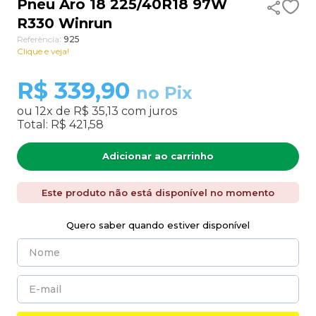
Pneu Aro 18 225/40R18 97W
R330 Winrun
9
º
185 60 15
Referência
:
925
10
º
185 70 14
Clique e veja!
R$
339,90
no Pix
ou
12
x de
R$ 35,13
com juros
Total:
R$ 421,58
Adicionar ao carrinho
Este produto não está disponível no momento
Quero saber quando estiver disponível