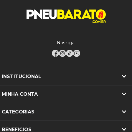
Para garantir desempenho e segurança, recomenda-
se realizar alinhamento da direção, balanceamento
das rodas, rodízio a cada 10.000 km, calibragem
correta conforme o manual do veículo e verificação
da compatibilidade dos aros.
Nos siga:
INSTITUCIONAL
MINHA CONTA
CATEGORIAS
BENEFICIOS