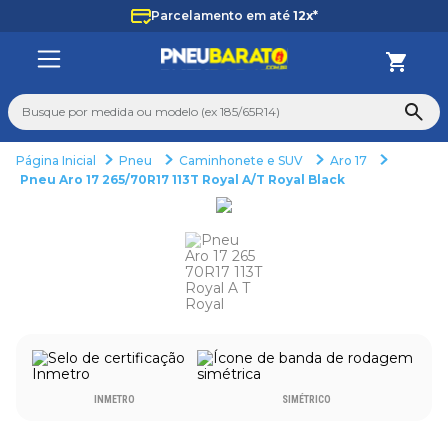
Parcelamento em até
12x*
Busque por medida ou modelo (ex 185/65R14)
Pneu
Caminhonete e SUV
Aro 17
TERMOS MAIS BUSCADOS
Pneu Aro 17 265/70R17 113T Royal A/T Royal Black
1
º
185
2
º
205
3
º
195
4
º
225
5
º
235
6
º
265
INMETRO
SIMÉTRICO
7
º
aro 14
8
º
aro 15