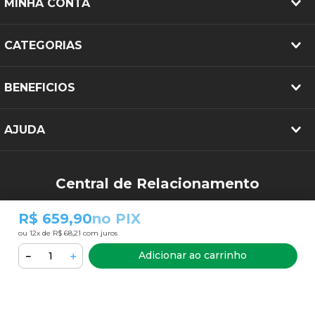
MINHA CONTA
CATEGORIAS
BENEFICIOS
AJUDA
Central de Relacionamento
(34) 3213-2644
R$ 659,90
no PIX
sac@pneubarato.com.br
ou
12
x de
R$ 68,21
com juros
Adicionar ao carrinho
－
＋
FORMAS DE PAGAMENTO