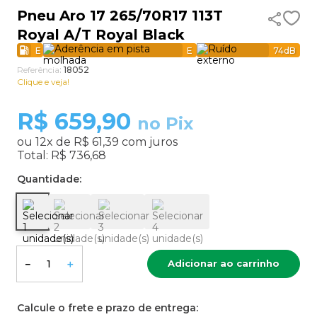
Pneu Aro 17 265/70R17 113T
9
º
aro 17
Royal A/T Royal Black
10
º
185 70 14
E
E
74
dB
Referência
:
18052
Clique e veja!
R$
659,90
no Pix
ou
12
x de
R$ 61,39
com juros
Total:
R$ 736,68
Quantidade:
Adicionar ao carrinho
－
＋
Calcule o frete e prazo de entrega: