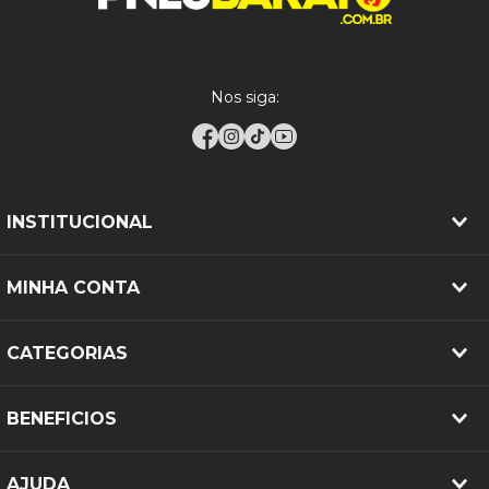
das rodas, rodízio a cada 10.000 km, calibragem
correta conforme o manual do veículo e verificação
da compatibilidade dos aros.
Nos siga:
INSTITUCIONAL
MINHA CONTA
CATEGORIAS
BENEFICIOS
AJUDA