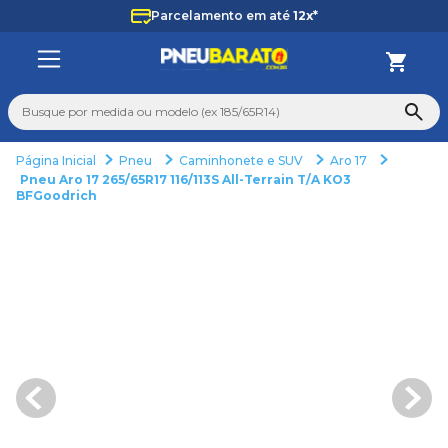
Parcelamento em até
12x*
Busque por medida ou modelo (ex 185/65R14)
Pneu
Caminhonete e SUV
Aro 17
TERMOS MAIS BUSCADOS
Pneu Aro 17 265/65R17 116/113S All-Terrain T/A KO3
BFGoodrich
1
º
225
2
º
265
3
º
235
4
º
aro 14
5
º
aro 17
6
º
185 70 14
7
º
pneu
8
º
aro 13