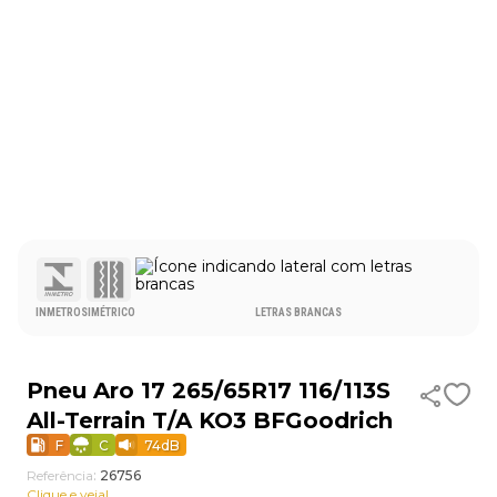
9
º
aro 15
10
º
185 60 15
INMETRO
SIMÉTRICO
LETRAS BRANCAS
Pneu Aro 17 265/65R17 116/113S
All-Terrain T/A KO3 BFGoodrich
F
C
74
dB
Referência
:
26756
Clique e veja!