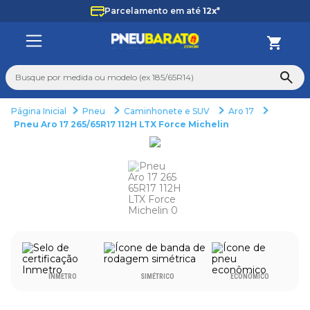
Parcelamento em até
12x*
Busque por medida ou modelo (ex 185/65R14)
Pneu
Caminhonete e SUV
Aro 17
TERMOS MAIS BUSCADOS
Pneu Aro 17 265/65R17 112H LTX Force Michelin
1
º
225
2
º
265
3
º
215
4
º
235
5
º
aro 14
6
º
165
INMETRO
SIMÉTRICO
ECONÔMICO
7
º
aro 17
8
º
pneu