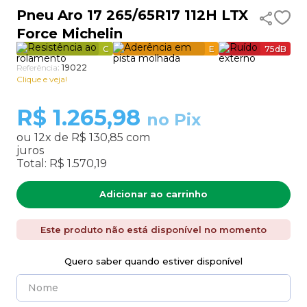
Pneu Aro 17 265/65R17 112H LTX
9
º
185 60 15
Force Michelin
10
º
185 70 14
C
E
75
dB
Referência
:
19022
Clique e veja!
R$
1.265,98
no Pix
ou
12
x de
R$ 130,85
com
juros
Total:
R$ 1.570,19
Adicionar ao carrinho
Este produto não está disponível no momento
Quero saber quando estiver disponível