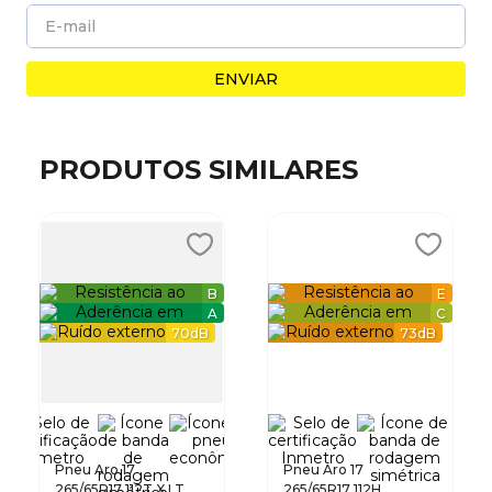
ENVIAR
PRODUTOS SIMILARES
B
E
A
C
70
dB
73
dB
Pneu Aro 17
Pneu Aro 17
265/65R17 112T X LT
265/65R17 112H