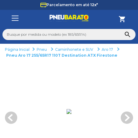
Parcelamento em até
12x*
Busque por medida ou modelo (ex 185/65R14)
Pneu
Caminhonete e SUV
Aro 17
TERMOS MAIS BUSCADOS
Pneu Aro 17 255/65R17 110T Destination ATX Firestone
1
º
185
2
º
205
3
º
195
4
º
225
5
º
235
6
º
265
7
º
aro 14
8
º
aro 15