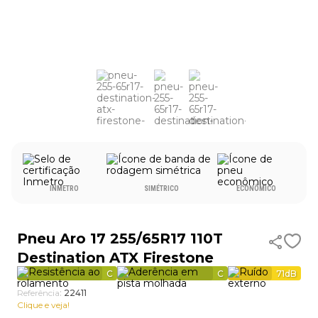
9
º
aro 17
10
º
185 70 14
INMETRO
SIMÉTRICO
ECONÔMICO
Pneu Aro 17 255/65R17 110T
Destination ATX Firestone
C
C
71
dB
Referência
:
22411
Clique e veja!