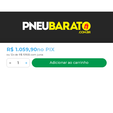
R$ 1.059,90
no PIX
Nos siga:
ou
12
x de
R$ 109,55
com juros
Adicionar ao carrinho
－
＋
INSTITUCIONAL
MINHA CONTA
CATEGORIAS