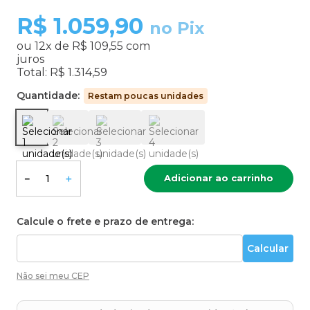
R$
1.059,90
no Pix
ou
12
x de
R$ 109,55
com
juros
Total:
R$ 1.314,59
Quantidade:
Restam poucas unidades
Adicionar ao carrinho
－
＋
Calcule o frete e prazo de entrega:
Não sei meu CEP