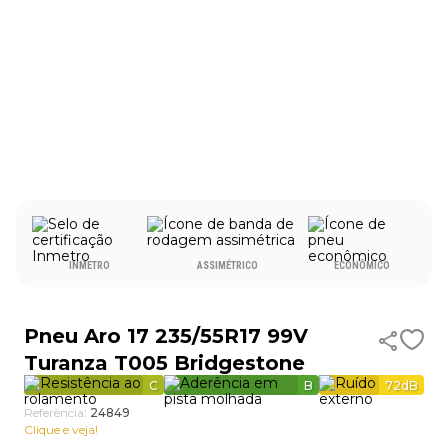
9
º
aro 17
10
º
185 70 14
INMETRO
ASSIMÉTRICO
ECONÔMICO
Pneu Aro 17 235/55R17 99V
Turanza T005 Bridgestone
C
B
72
dB
Referência
:
24849
Clique e veja!