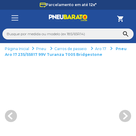
Parcelamento em até
12x*
Busque por medida ou modelo (ex 185/65R14)
Pneu
Carros de passeio
Aro 17
Pneu
TERMOS MAIS BUSCADOS
Aro 17 235/55R17 99V Turanza T005 Bridgestone
1
º
185
2
º
205
3
º
195
4
º
225
5
º
235
6
º
265
7
º
aro 14
8
º
aro 15