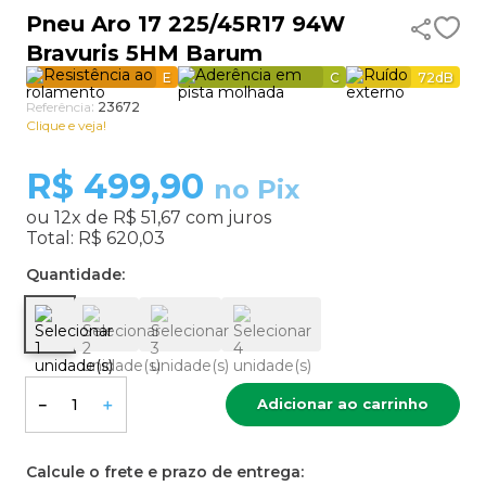
Pneu Aro 17 225/45R17 94W
9
º
aro 13
Bravuris 5HM Barum
10
º
185 60 15
E
C
72
dB
Referência
:
23672
Clique e veja!
R$
499,90
no Pix
ou
12
x de
R$ 51,67
com juros
Total:
R$ 620,03
Quantidade:
Adicionar ao carrinho
－
＋
Calcule o frete e prazo de entrega: