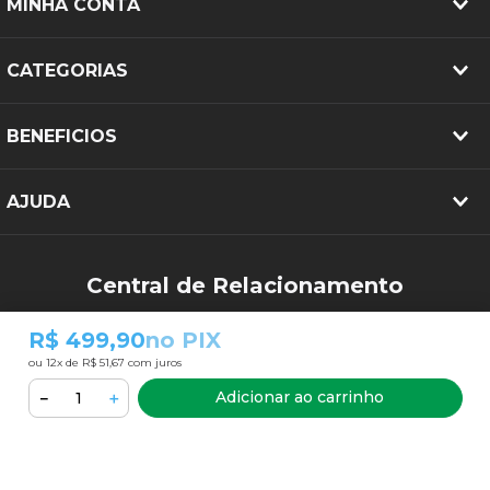
MINHA CONTA
CATEGORIAS
BENEFICIOS
AJUDA
Central de Relacionamento
(34) 3213-2644
R$ 499,90
no PIX
sac@pneubarato.com.br
ou
12
x de
R$ 51,67
com juros
Adicionar ao carrinho
－
＋
FORMAS DE PAGAMENTO