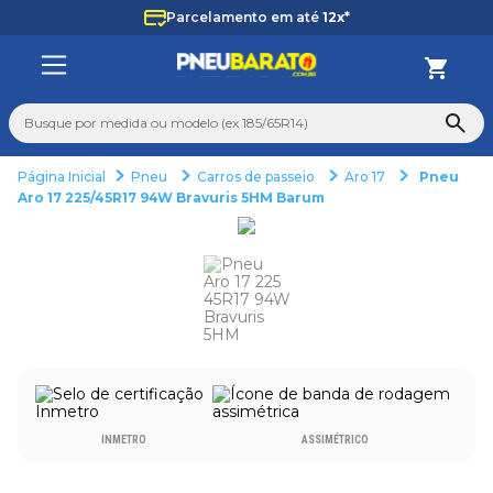
Parcelamento em até
12x*
Busque por medida ou modelo (ex 185/65R14)
Pneu
Carros de passeio
Aro 17
Pneu
TERMOS MAIS BUSCADOS
Aro 17 225/45R17 94W Bravuris 5HM Barum
1
º
225
2
º
265
3
º
235
4
º
aro 14
5
º
aro 17
6
º
185 70 14
INMETRO
ASSIMÉTRICO
7
º
pneu
8
º
aro 15