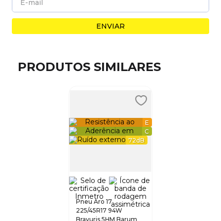
ENVIAR
PRODUTOS SIMILARES
E
C
72
dB
Pneu Aro 17
225/45R17 94W
Bravuris 5HM Barum