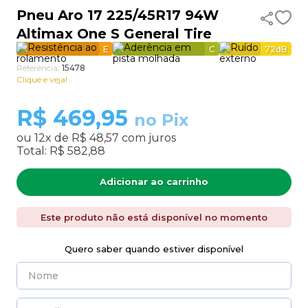
Pneu Aro 17 225/45R17 94W
9
º
aro 13
Altimax One S General Tire
10
º
185 60 15
E
C
72
dB
Referência
:
15478
Clique e veja!
R$
469,95
no Pix
ou
12
x de
R$ 48,57
com juros
Total:
R$ 582,88
Adicionar ao carrinho
Este produto não está disponível no momento
Quero saber quando estiver disponível