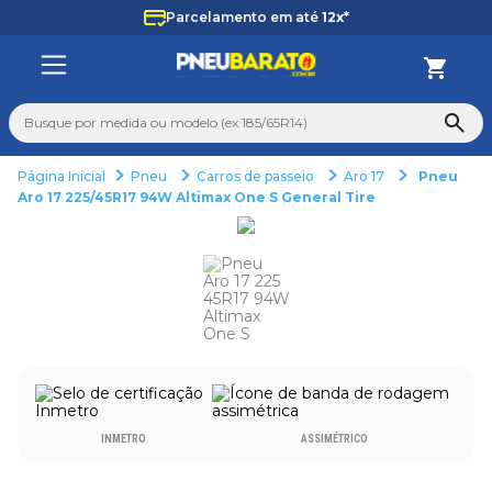
Parcelamento em até
12x*
Busque por medida ou modelo (ex 185/65R14)
Pneu
Carros de passeio
Aro 17
Pneu
TERMOS MAIS BUSCADOS
Aro 17 225/45R17 94W Altimax One S General Tire
1
º
225
2
º
265
3
º
235
4
º
aro 14
5
º
aro 17
6
º
185 70 14
INMETRO
ASSIMÉTRICO
7
º
pneu
8
º
aro 15