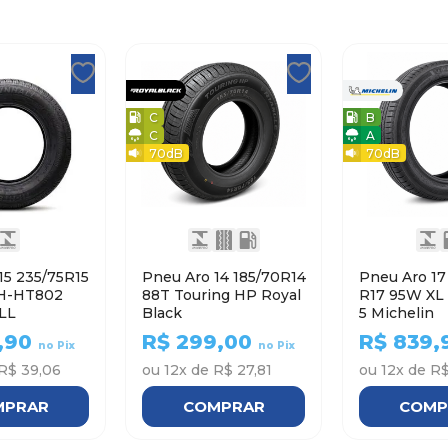
C
B
C
A
70
dB
70
dB
15 235/75R15
Pneu Aro 14 185/70R14
Pneu Aro 17 215/5
H-HT802
88T Touring HP Royal
R17 95W XL PRIMACY
LL
Black
5 Michelin
,90
R$
299,00
R$
839,
no Pix
no Pix
R$ 39,06
ou
12
x de
R$ 27,81
ou
12
x de
R$
MPRAR
COMPRAR
COMP