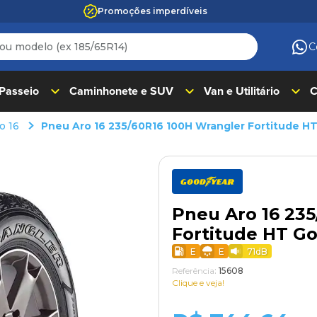
Promoções imperdíveis
 modelo (ex 185/65R14)
C
ADOS
 Passeio
Caminhonete e SUV
Van e Utilitário
C
o 16
Pneu Aro 16 235/60R16 100H Wrangler Fortitude H
Pneu Aro 16 23
Fortitude HT G
E
E
71
dB
Referência
:
15608
Clique e veja!