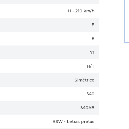
H - 210 km/h
E
E
71
H/T
Simétrico
340
340AB
BSW - Letras pretas