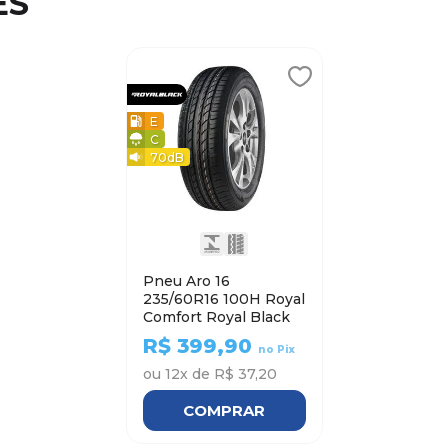
ES
E
C
70
dB
Pneu Aro 16
235/60R16 100H Royal
Comfort Royal Black
R$
399,90
no Pix
ou
12
x de
R$ 37,20
COMPRAR