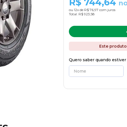
R$
744,64
no
ou
12
x de
R$ 76,97
com juros
Total:
R$ 923,58
Este produto
Quero saber quando estiver