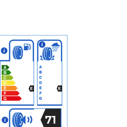
E
E
71