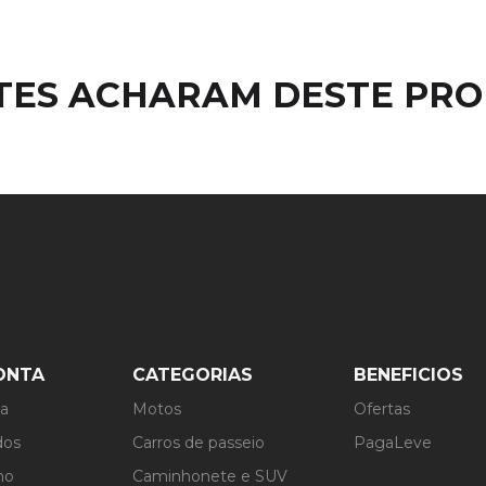
NTES ACHARAM DESTE PR
ONTA
CATEGORIAS
BENEFICIOS
ta
Motos
Ofertas
dos
Carros de passeio
PagaLeve
ho
Caminhonete e SUV