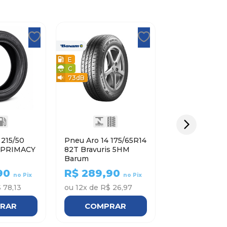
E
C
73
dB
0
Pneu Aro 14 175/65R14
82T Bravuris 5HM
Barum
90
R$
289,90
no Pix
no Pix
 78,13
ou
12
x de
R$ 26,97
RAR
COMPRAR