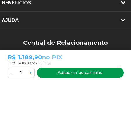
BENEFICIOS
AJUDA
Central de Relacionamento
(34) 3213-2644
R$ 1.189,90
no PIX
sac@pneubarato.com.br
ou
12
x de
R$ 122,99
com juros
Adicionar ao carrinho
－
＋
FORMAS DE PAGAMENTO
SEGURANÇA