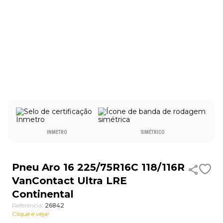
9
º
aro 13
10
º
185 60 15
INMETRO
SIMÉTRICO
Pneu Aro 16 225/75R16C 118/116R
VanContact Ultra LRE
Continental
Referência
:
26842
Clique e veja!