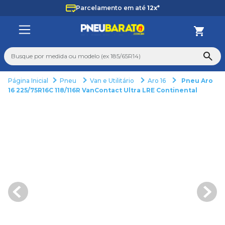
Parcelamento em até
12x*
Busque por medida ou modelo (ex 185/65R14)
Pneu
Van e Utilitário
Aro 16
Pneu Aro
TERMOS MAIS BUSCADOS
16 225/75R16C 118/116R VanContact Ultra LRE Continental
1
º
225
2
º
265
3
º
235
4
º
aro 14
5
º
aro 17
6
º
185 70 14
7
º
pneu
8
º
aro 15