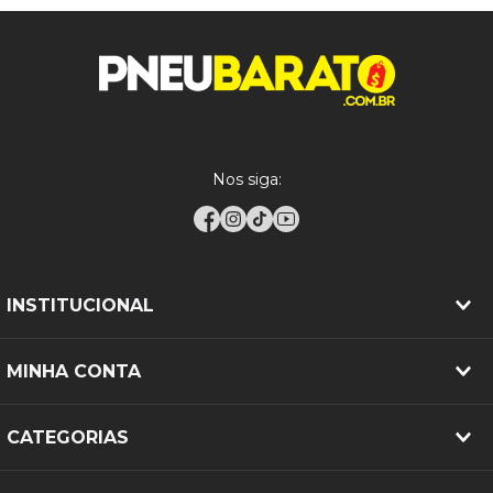
presente em mais de 50 países com soluções para
mobilidade segura e eficiente.
COMPATIBILIDADE:
A aplicação deste pneu deve seguir exatamente a
medida original indicada pelo fabricante do veículo.
Nos siga:
RECOMENDAÇÕES DE INSTALAÇÃO:
Para garantir segurança e rendimento quilométrico,
recomenda-se realizar alinhamento, balanceamento
e rodízio periódico conforme o tipo de aplicação,
manter a calibragem de acordo com a carga
INSTITUCIONAL
transportada e realizar inspeções regulares quanto a
cortes, bolhas ou desgaste irregular.
MINHA CONTA
CATEGORIAS