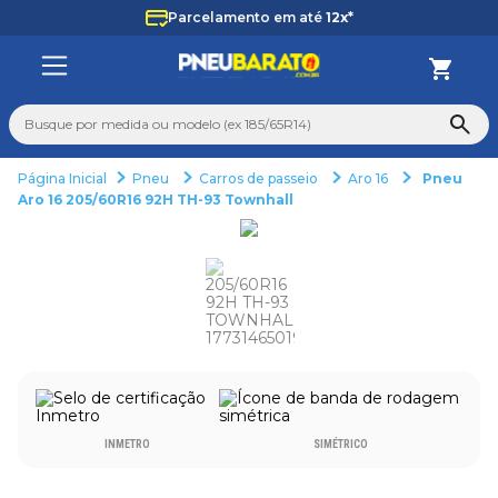
Parcelamento em até
12x*
Busque por medida ou modelo (ex 185/65R14)
Pneu
Carros de passeio
Aro 16
Pneu
TERMOS MAIS BUSCADOS
Aro 16 205/60R16 92H TH-93 Townhall
1
º
225
2
º
265
3
º
235
4
º
aro 14
5
º
aro 17
6
º
185 70 14
INMETRO
SIMÉTRICO
7
º
pneu
8
º
aro 13