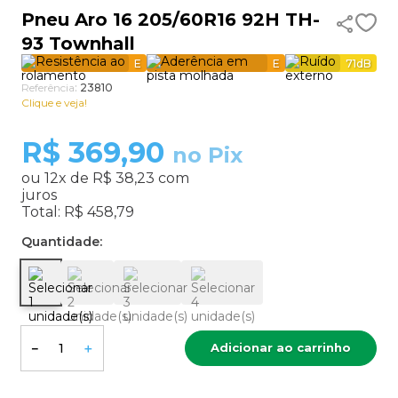
Pneu Aro 16 205/60R16 92H TH-
9
º
aro 15
93 Townhall
10
º
185 60 15
E
E
71
dB
Referência
:
23810
Clique e veja!
R$
369,90
no Pix
ou
12
x de
R$ 38,23
com
juros
Total:
R$ 458,79
Quantidade:
Adicionar ao carrinho
－
＋