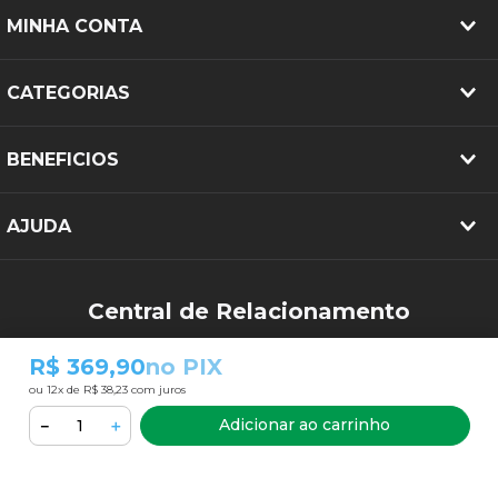
MINHA CONTA
CATEGORIAS
BENEFICIOS
AJUDA
Central de Relacionamento
(34) 3213-2644
R$ 369,90
no PIX
sac@pneubarato.com.br
ou
12
x de
R$ 38,23
com juros
Adicionar ao carrinho
－
＋
FORMAS DE PAGAMENTO