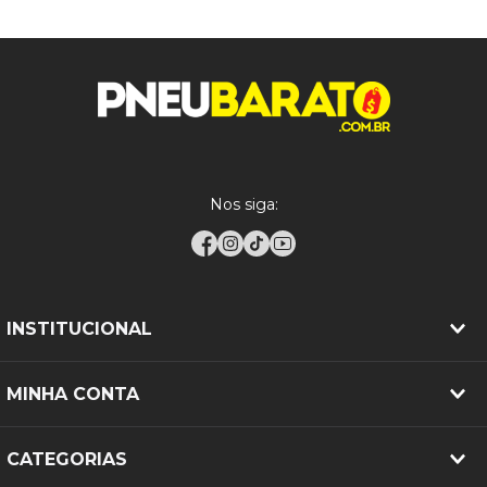
compra para garantir uma escolha adequada.
Garantia
5 anos contra defeito de fabricação
Obs.:
O envio pelos Correios está disponível apenas
para pedidos com peso total de até
30 kg
.
Produto novo. Imagem
Observações
meramente ilustrativa.
Nos siga:
INSTITUCIONAL
MINHA CONTA
CATEGORIAS