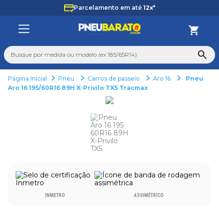
Parcelamento em até
12x*
Busque por medida ou modelo (ex 185/65R14)
Pneu
Carros de passeio
Aro 16
Pneu
TERMOS MAIS BUSCADOS
Aro 16 195/60R16 89H X-Privilo TX5 Tracmax
1
º
225
2
º
265
3
º
235
4
º
aro 14
5
º
aro 17
6
º
185 70 14
INMETRO
ASSIMÉTRICO
7
º
pneu
8
º
aro 15