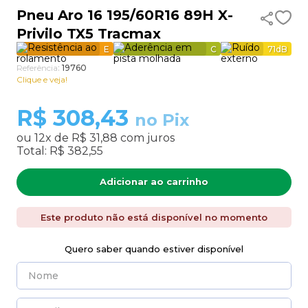
Pneu Aro 16 195/60R16 89H X-
9
º
aro 13
Privilo TX5 Tracmax
10
º
185 60 15
E
C
71
dB
Referência
:
19760
Clique e veja!
R$
308,43
no Pix
ou
12
x de
R$ 31,88
com juros
Total:
R$ 382,55
Adicionar ao carrinho
Este produto não está disponível no momento
Quero saber quando estiver disponível