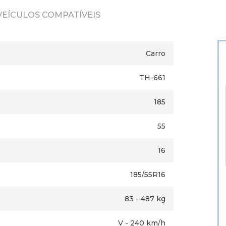
VEÍCULOS COMPATÍVEIS
Carro
TH-661
185
55
16
185/55R16
83 - 487 kg
V - 240 km/h