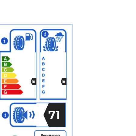
E
E
71