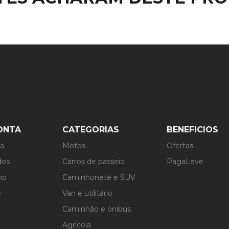
ONTA
CATEGORIAS
BENEFICIOS
ta
Motos
Ofertas
dos
Carros de passeio
PagaLeve
ho
Caminhonete e SUV
e
Van e utilitário
Caminhão e onibus
Agrícola