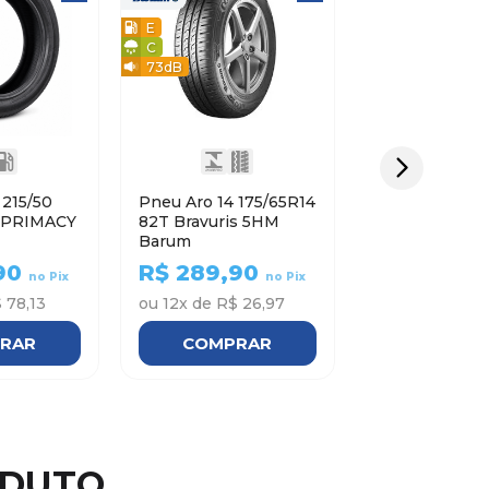
E
C
73
dB
0
Pneu Aro 14 175/65R14
82T Bravuris 5HM
Barum
90
R$
289,90
no Pix
no Pix
 78,13
ou
12
x de
R$ 26,97
RAR
COMPRAR
ODUTO