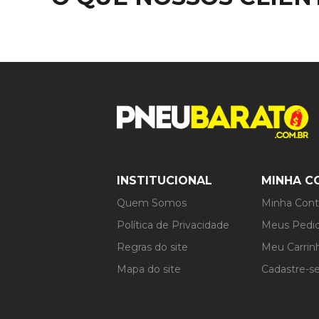
INSTITUCIONAL
MINHA C
Quem Somos
Minha Con
Política de Privacidade
Meus Pedi
Regras do site
Meu Carrin
Mapa do site
Cadastre-s