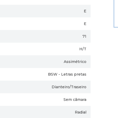
E
E
71
H/T
Assimétrico
BSW - Letras pretas
Dianteiro/Traseiro
Sem câmara
Radial