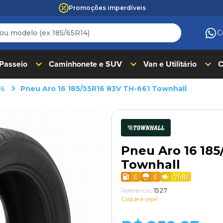
Promoções imperdíveis
 modelo (ex 185/65R14)
C
ADOS
 Passeio
Caminhonete e SUV
Van e Utilitário
C
16
Pneu Aro 16 185/55R16 83V TH-661 Townhall
Pneu Aro 16 185
Townhall
E
E
71
dB
Referência
:
1527
Clique e veja!