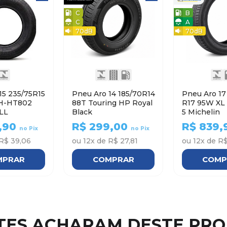
C
B
C
A
70
dB
70
dB
15 235/75R15
Pneu Aro 14 185/70R14
Pneu Aro 17 215/5
H-HT802
88T Touring HP Royal
R17 95W XL PRIMACY
LL
Black
5 Michelin
,90
R$
299,00
R$
839,
no Pix
no Pix
R$ 39,06
ou
12
x de
R$ 27,81
ou
12
x de
R$
MPRAR
COMPRAR
COMP
NTES ACHARAM DESTE PR