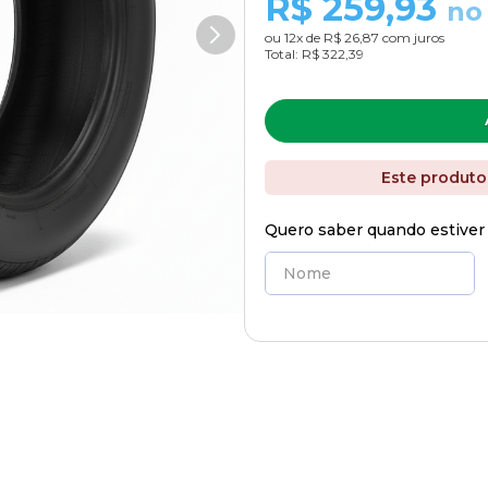
R$
259,93
no
ou
12
x de
R$ 26,87
com juros
Total:
R$ 322,39
Este produto
Quero saber quando estiver