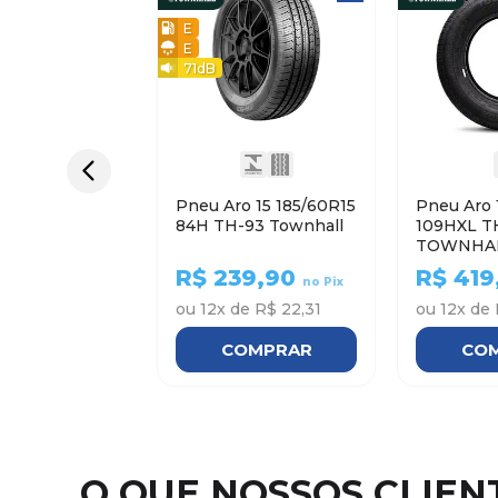
E
E
71
dB
Pneu Aro 15 185/60R15
Pneu Aro 
84H TH-93 Townhall
109HXL T
TOWNHA
R$
239,90
R$
419
no Pix
ou
12
x de
R$ 22,31
ou
12
x de
COMPRAR
CO
O QUE NOSSOS CLIE