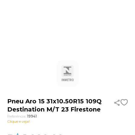
9
º
185 60 15
10
º
aro 13
INMETRO
Pneu Aro 15 31x10.50R15 109Q
Destination M/T 23 Firestone
Referência
:
19941
Clique e veja!