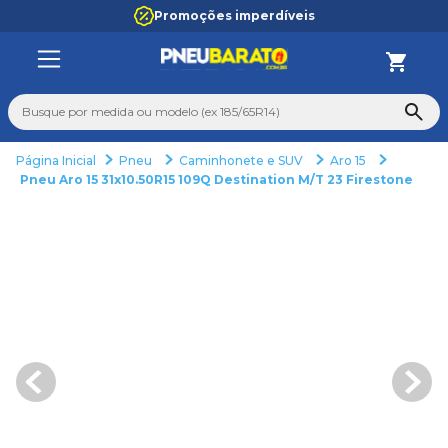
Promoções imperdíveis
Busque por medida ou modelo (ex 185/65R14)
Pneu
Caminhonete e SUV
Aro 15
TERMOS MAIS BUSCADOS
Pneu Aro 15 31x10.50R15 109Q Destination M/T 23 Firestone
1
º
195
2
º
235
3
º
265
4
º
165
5
º
aro 14
6
º
185 70 14
7
º
aro 15
8
º
pneu