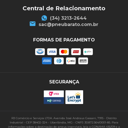
Central de Relacionamento
(34) 3213-2644
sac@pneubarato.com.br
FORMAS DE PAGAMENTO
SEGURANÇA
R3 Comércio e Serviços LTDA. Avenida José Andraus Gassani, 7915 - Distrito
Industrial - CEP 38402-324 - Uberlândia, MG - CNPJ: 30.872.564/0001-85. Para
informações sobre a destinação de pneus inservíveis, leia o CONAMA 416/09 e a