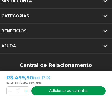
MINHA CONTA
CATEGORIAS
BENEFICIOS
AJUDA
Central de Relacionamento
(34) 3213-2644
R$ 499,90
no PIX
sac@pneubarato.com.br
ou
12
x de
R$ 51,67
com juros
Adicionar ao carrinho
－
＋
FORMAS DE PAGAMENTO