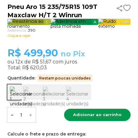
Pneu Aro 15 235/75R15 109T
9
º
aro 15
Maxclaw H/T 2 Winrun
10
º
185 60 15
C
A
72
dB
Referência
:
390
Clique e veja!
R$
499,90
no Pix
ou
12
x de
R$ 51,67
com juros
Total:
R$ 620,03
Quantidade:
Restam poucas unidades
Adicionar ao carrinho
－
＋
Calcule o frete e prazo de entrega: