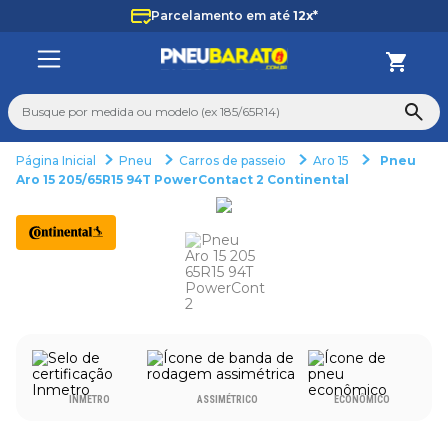
Parcelamento em até
12x*
Busque por medida ou modelo (ex 185/65R14)
Pneu
Carros de passeio
Aro 15
Pneu
TERMOS MAIS BUSCADOS
Aro 15 205/65R15 94T PowerContact 2 Continental
1
º
185
2
º
205
3
º
195
4
º
225
5
º
235
6
º
265
INMETRO
ASSIMÉTRICO
ECONÔMICO
7
º
aro 14
8
º
aro 15