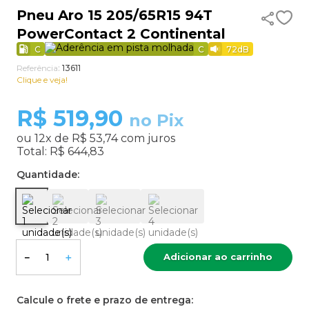
Pneu Aro 15 205/65R15 94T
9
º
aro 17
PowerContact 2 Continental
10
º
185 70 14
C
C
72
dB
Referência
:
13611
Clique e veja!
R$
519,90
no Pix
ou
12
x de
R$ 53,74
com juros
Total:
R$ 644,83
Quantidade:
Adicionar ao carrinho
－
＋
Calcule o frete e prazo de entrega: