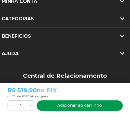
MINHA CONTA
CATEGORIAS
BENEFICIOS
AJUDA
Central de Relacionamento
(34) 3213-2644
R$ 519,90
no PIX
sac@pneubarato.com.br
ou
12
x de
R$ 53,74
com juros
Adicionar ao carrinho
－
＋
FORMAS DE PAGAMENTO