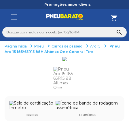
Promoções imperdíveis
Busque por medida ou modelo (ex 185/65R14)
Pneu
Carros de passeio
Aro 15
Pneu
TERMOS MAIS BUSCADOS
Aro 15 185/65R15 88H Altimax One General Tire
1
º
205
2
º
235
3
º
aro 14
4
º
aro 17
5
º
pneu
6
º
185 60 15
INMETRO
ASSIMÉTRICO
7
º
185 70 14
8
º
aro 15