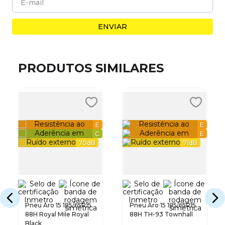
ENVIAR
PRODUTOS SIMILARES
E
E
C
E
70
dB
71
dB
Pneu Aro 15 185/65R15
Pneu Aro 15 185/65R15
88H Royal Mile Royal
88H TH-93 Townhall
Black