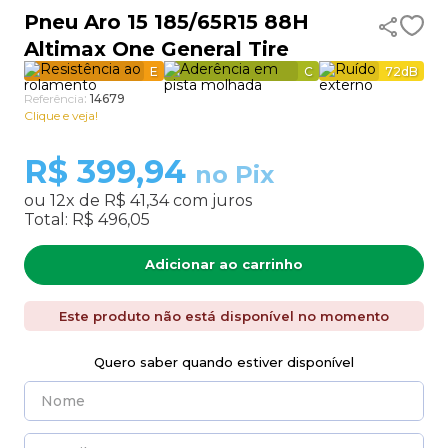
Pneu Aro 15 185/65R15 88H
9
º
aro 13
Altimax One General Tire
10
º
255
E
C
72
dB
Referência
:
14679
Clique e veja!
R$
399,94
no Pix
ou
12
x de
R$ 41,34
com juros
Total:
R$ 496,05
Adicionar ao carrinho
Este produto não está disponível no momento
Quero saber quando estiver disponível