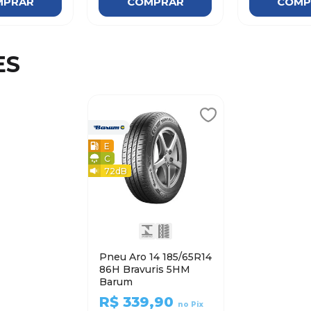
MPRAR
COMPRAR
COMP
ES
E
C
72
dB
Pneu Aro 14 185/65R14
86H Bravuris 5HM
Barum
R$
339,90
no Pix