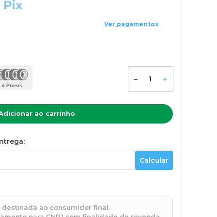
 Pix
Ver pagamentos
－
＋
Adicionar ao carrinho
ntrega:
 destinada ao consumidor final.
ramento para CNPJ com finalidade de revenda.