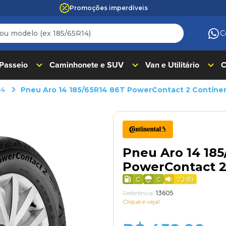
Promoções imperdíveis
 modelo (ex 185/65R14)
C
ADOS
 Passeio
Caminhonete e SUV
Van e Utilitário
C
14
Pneu Aro 14 185/65R14 86T PowerContact 2 Contine
Pneu Aro 14 185
PowerContact 2
C
C
72
dB
Referência
:
13605
Clique e veja!