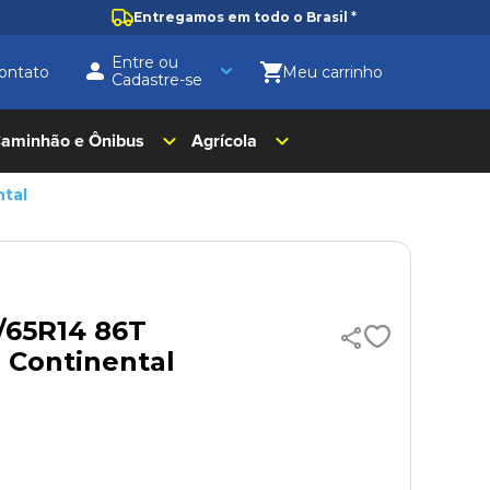
Entregamos em todo o Brasil
*
Entre ou
ontato
Cadastre-se
aminhão e Ônibus
Agrícola
ntal
/65R14 86T
 Continental