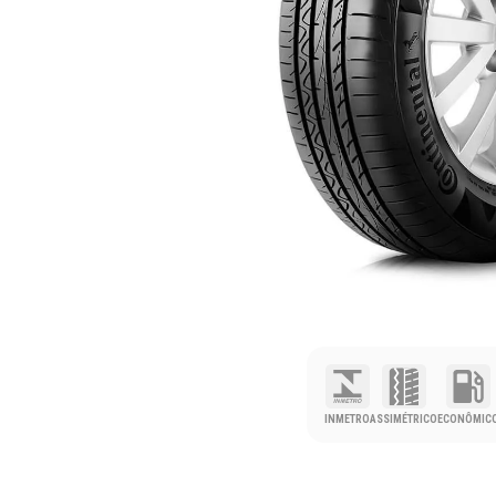
INMETRO
ASSIMÉTRICO
ECONÔMIC