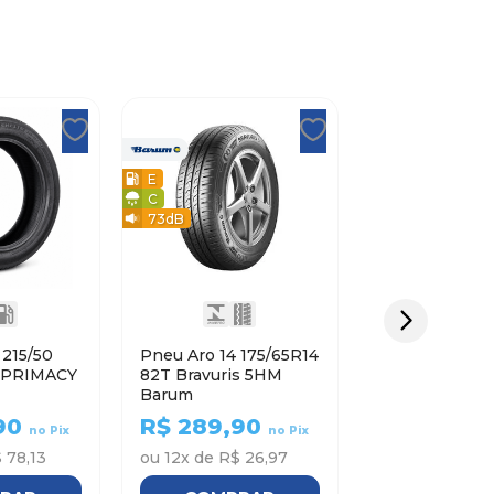
E
C
73
dB
0
Pneu Aro 14 175/65R14
82T Bravuris 5HM
Barum
90
R$
289,90
no Pix
no Pix
 78,13
ou
12
x de
R$ 26,97