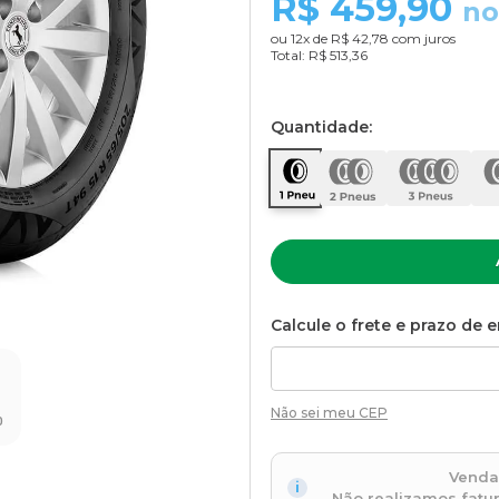
R$
459,90
no
ou
12
x de
R$ 42,78
com juros
Total:
R$ 513,36
Quantidade:
Calcule o frete e prazo de e
Não sei meu CEP
O
Venda
Não realizamos fatu