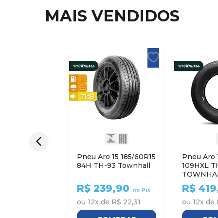
MAIS VENDIDOS
E
E
71
dB
Pneu Aro 15 185/60R15
Pneu Aro 
84H TH-93 Townhall
109HXL T
TOWNHA
R$
239,90
R$
419
no Pix
ou
12
x de
R$ 22,31
ou
12
x de