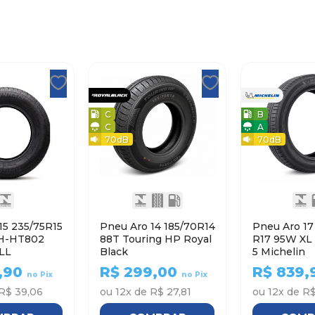
C
B
C
A
70
dB
70
dB
15 235/75R15
Pneu Aro 14 185/70R14
Pneu Aro 17 215/5
H-HT802
88T Touring HP Royal
R17 95W XL PRIMACY
LL
Black
5 Michelin
,90
R$
299,00
R$
839,
no Pix
no Pix
R$ 39,06
ou
12
x de
R$ 27,81
ou
12
x de
R$