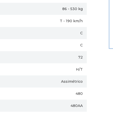
86 - 530 kg
T - 190 km/h
C
C
72
H/T
Assimétrico
480
480AA