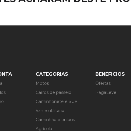
ONTA
CATEGORIAS
BENEFICIOS
ta
Motos
Ofertas
dos
Carros de passeio
PagaLeve
ho
Caminhonete e SUV
e
Van e utilitário
Caminhão e onibus
Agrícola