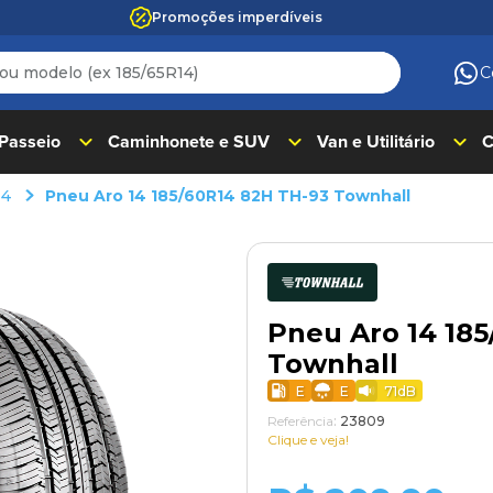
Promoções imperdíveis
 modelo (ex 185/65R14)
C
ADOS
 Passeio
Caminhonete e SUV
Van e Utilitário
C
14
Pneu Aro 14 185/60R14 82H TH-93 Townhall
Pneu Aro 14 18
Townhall
E
E
71
dB
Referência
:
23809
Clique e veja!