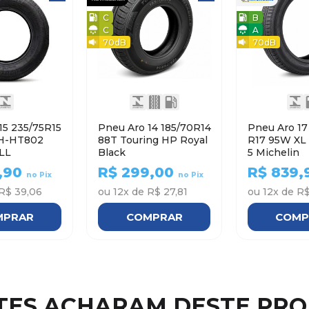
C
B
C
A
70
dB
70
dB
15 235/75R15
Pneu Aro 14 185/70R14
Pneu Aro 17 215/5
H-HT802
88T Touring HP Royal
R17 95W XL PRIMACY
LL
Black
5 Michelin
,90
R$
299,00
R$
839,
no Pix
no Pix
R$ 39,06
ou
12
x de
R$ 27,81
ou
12
x de
R$
MPRAR
COMPRAR
COMP
NTES ACHARAM DESTE PR