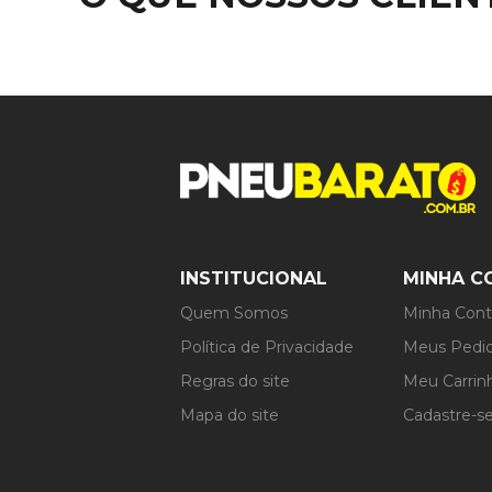
INSTITUCIONAL
MINHA C
Quem Somos
Minha Con
Política de Privacidade
Meus Pedi
Regras do site
Meu Carrin
Mapa do site
Cadastre-s