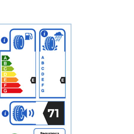
E
E
71