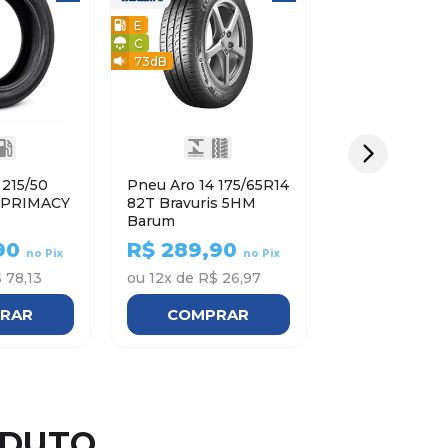
E
C
73
dB
0
Pneu Aro 14 175/65R14
82T Bravuris 5HM
Barum
90
R$
289,90
no Pix
no Pix
 78,13
ou
12
x de
R$ 26,97
RAR
COMPRAR
ODUTO