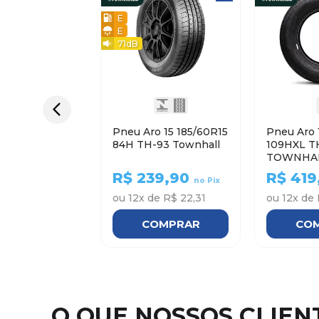
E
E
71
dB
Pneu Aro 15 185/60R15
Pneu Aro 
84H TH-93 Townhall
109HXL T
TOWNHA
R$
239,90
R$
419
no Pix
ou
12
x de
R$ 22,31
ou
12
x de
COMPRAR
CO
O QUE NOSSOS CLIE