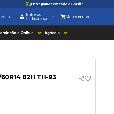
Entregamos em todo o Brasil
*
Entre ou
ontato
Cadastre-se
aminhão e Ônibus
Agrícola
5/60R14 82H TH-93