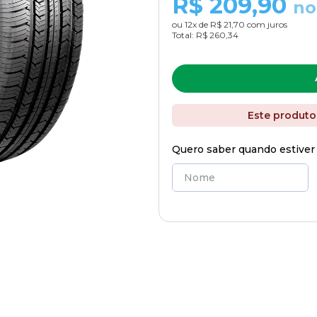
R$
209,90
no
ou
12
x de
R$ 21,70
com juros
Total:
R$ 260,34
Este produto
Quero saber quando estiver