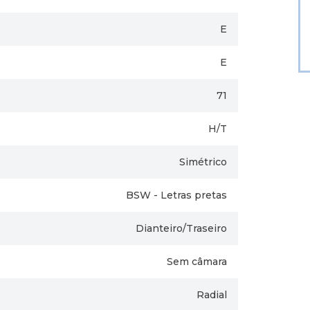
E
E
71
H/T
Simétrico
BSW - Letras pretas
Dianteiro/Traseiro
Sem câmara
Radial