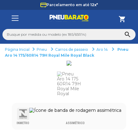
Parcelamento em até
12x*
Busque por medida ou modelo (ex 185/65R14)
Pneu
Carros de passeio
Aro 14
Pneu
TERMOS MAIS BUSCADOS
Aro 14 175/60R14 79H Royal Mile Royal Black
1
º
205
2
º
235
3
º
aro 14
4
º
aro 17
5
º
pneu
6
º
185 60 15
INMETRO
ASSIMÉTRICO
7
º
185 70 14
8
º
aro 15