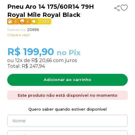
Pneu Aro 14 175/60R14 79H
9
º
255
Royal Mile Royal Black
10
º
aro 13
E
E
70
dB
Referência
:
20696
Clique e veja!
R$
199,90
no Pix
ou
12
x de
R$ 20,66
com juros
Total:
R$ 247,94
Adicionar ao carrinho
Este produto não está disponível no momento
Quero saber quando estiver disponível