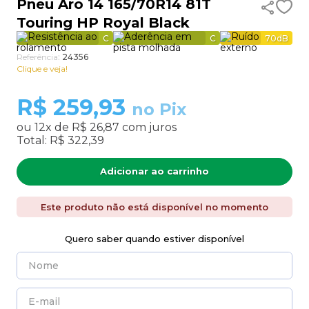
Pneu Aro 14 165/70R14 81T
Touring HP Royal Black
9
º
aro 17
C
C
70
dB
10
º
185 70 14
Referência
:
24356
Clique e veja!
R$
259,93
no Pix
ou
12
x de
R$ 26,87
com juros
Total:
R$ 322,39
Adicionar ao carrinho
Este produto não está disponível no momento
Quero saber quando estiver disponível