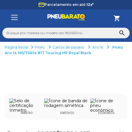
Parcelamento em até
12x*
Busque por medida ou modelo (ex 185/65R14)
Pneu
Carros de passeio
Aro 14
Pneu
TERMOS MAIS BUSCADOS
Aro 14 165/70R14 81T Touring HP Royal Black
1
º
185
2
º
205
3
º
195
4
º
225
5
º
235
6
º
265
INMETRO
SIMÉTRICO
ECONÔMICO
7
º
aro 14
8
º
aro 15