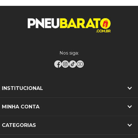
RECOMENDAÇÕES DE INSTALAÇÃO:
Registro Inmetro
002935/2025
A instalação deve ser realizada por profissionais
Garantia
5 anos contra defeito de fabricação
especializados, garantindo alinhamento,
balanceamento e calibragem conforme
Produto novo. Imagem
Observações
meramente ilustrativa.
especificações do fabricante do veículo para maior
durabilidade e desempenho seguro.
Nos siga:
INSTITUCIONAL
MINHA CONTA
CATEGORIAS