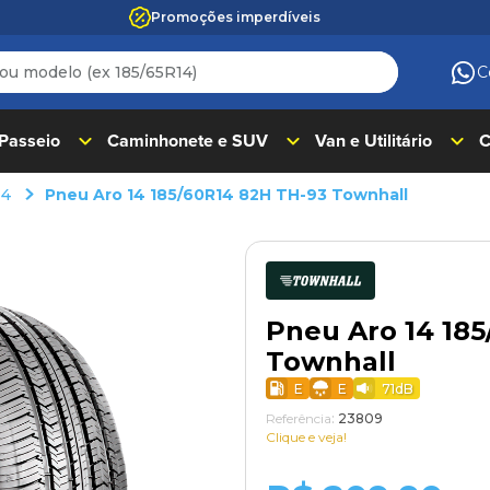
Promoções imperdíveis
 modelo (ex 185/65R14)
C
ADOS
 Passeio
Caminhonete e SUV
Van e Utilitário
C
14
Pneu Aro 14 185/60R14 82H TH-93 Townhall
Pneu Aro 14 18
Townhall
E
E
71
dB
Referência
:
23809
Clique e veja!