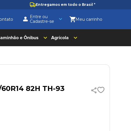
Entregamos em todo o Brasil
*
Entre ou
ontato
Cadastre-se
aminhão e Ônibus
Agrícola
5/60R14 82H TH-93