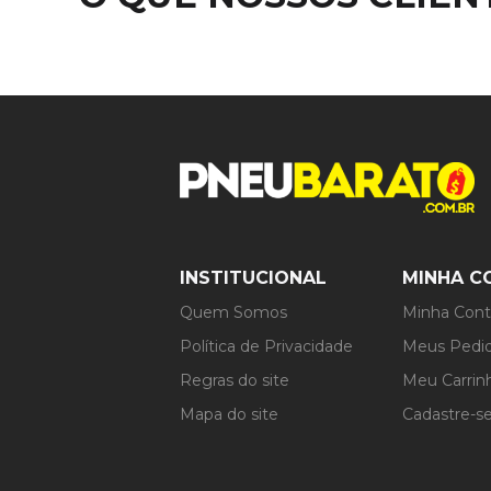
INSTITUCIONAL
MINHA C
Quem Somos
Minha Con
Política de Privacidade
Meus Pedi
Regras do site
Meu Carrin
Mapa do site
Cadastre-s