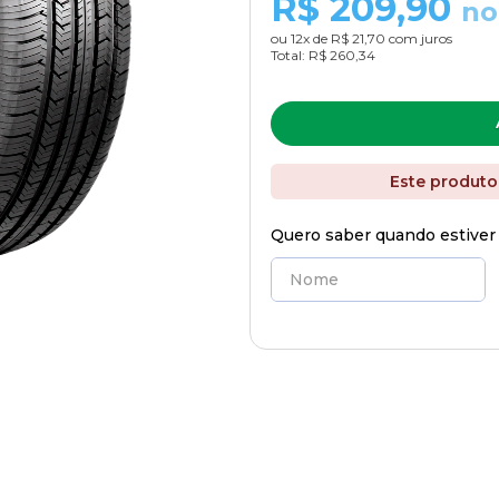
R$
209,90
no
ou
12
x de
R$ 21,70
com juros
Total:
R$ 260,34
Este produto
Quero saber quando estiver