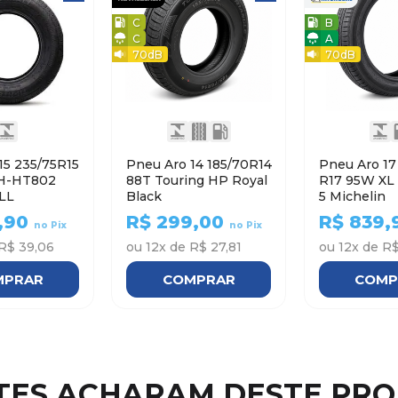
C
B
C
A
70
dB
70
dB
15 235/75R15
Pneu Aro 14 185/70R14
Pneu Aro 17 215/5
H-HT802
88T Touring HP Royal
R17 95W XL PRIMACY
LL
Black
5 Michelin
,90
R$
299,00
R$
839,
no Pix
no Pix
R$ 39,06
ou
12
x de
R$ 27,81
ou
12
x de
R$
MPRAR
COMPRAR
COMP
NTES ACHARAM DESTE PR