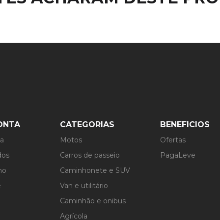
ONTA
CATEGORIAS
BENEFICIOS
ta
Motos
Ofertas
dos
Carros de passeio
PagaLeve
ho
Caminhonete e SUV
e
Van e utilitário
Caminhão e onibus
Agrícola