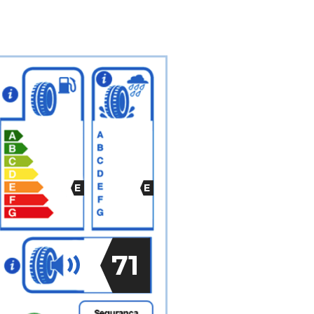
E
E
71