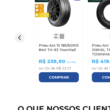
E
E
71
dB
Pneu Aro 15 185/60R15
Pneu Aro 
84H TH-93 Townhall
109HXL T
TOWNHA
R$
239,90
R$
419
no Pix
ou
12
x de
R$ 22,31
ou
12
x de
COMPRAR
CO
O QUE NOSSOS CLIE