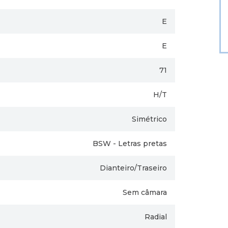
E
E
71
H/T
Simétrico
BSW - Letras pretas
Dianteiro/Traseiro
Sem câmara
Radial