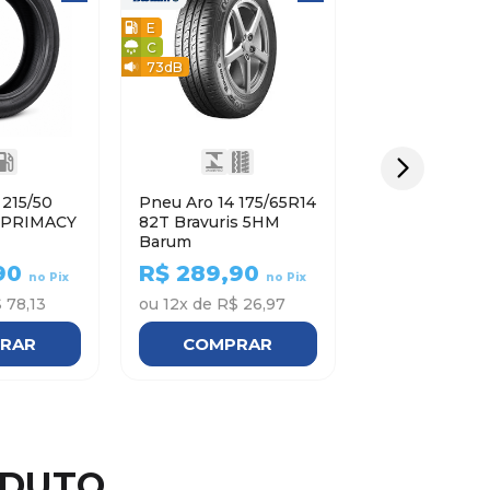
E
C
73
dB
0
Pneu Aro 14 175/65R14
82T Bravuris 5HM
Barum
90
R$
289,90
no Pix
no Pix
 78,13
ou
12
x de
R$ 26,97
RAR
COMPRAR
ODUTO