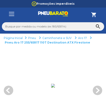
Promoções imperdíveis
Busque por medida ou modelo (ex 185/65R14)
Pneu
Caminhonete e SUV
Aro 17
TERMOS MAIS BUSCADOS
Pneu Aro 17 255/65R17 110T Destination ATX Firestone
1
º
185
2
º
205
3
º
195
4
º
225
5
º
235
6
º
265
7
º
aro 14
8
º
aro 15