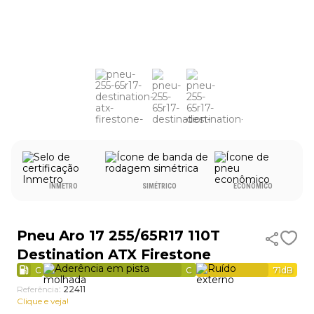
9
º
aro 17
10
º
185 70 14
INMETRO
SIMÉTRICO
ECONÔMICO
Pneu Aro 17 255/65R17 110T
Destination ATX Firestone
C
C
71
dB
Referência
:
22411
Clique e veja!