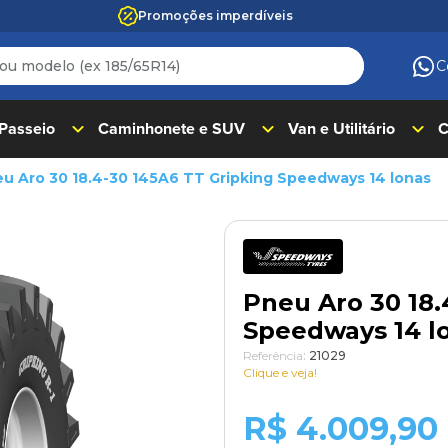
Promoções imperdíveis
 modelo (ex 185/65R14)
C
ADOS
 Passeio
Caminhonete e SUV
Van e Utilitário
C
u Aro 30 18.4-30 145A6 TT Gripking Speedways 14 lonas
Pneu Aro 30 18.
Speedways 14 l
Referência
:
21029
Clique e veja!
R$
4.009,90