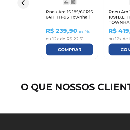
Pneu Aro 15 185/60R15
Pneu Aro 
84H TH-93 Townhall
109HXL T
TOWNHA
R$
239,90
R$
419
no Pix
ou
12
x de
R$ 22,31
ou
12
x de
COMPRAR
CO
O QUE NOSSOS CLIE