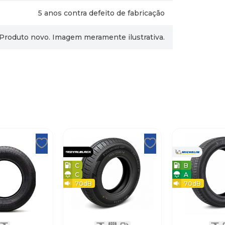
5 anos contra defeito de fabricação
Produto novo. Imagem meramente ilustrativa.
C
B
C
A
70
dB
70
dB