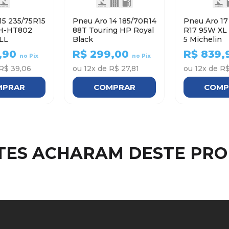
15 235/75R15
Pneu Aro 14 185/70R14
Pneu Aro 17 215/5
H-HT802
88T Touring HP Royal
R17 95W XL PRIMACY
LL
Black
5 Michelin
,90
R$
299,00
R$
839,
no Pix
no Pix
R$ 39,06
ou
12
x de
R$ 27,81
ou
12
x de
R$
MPRAR
COMPRAR
COMP
NTES ACHARAM DESTE PR