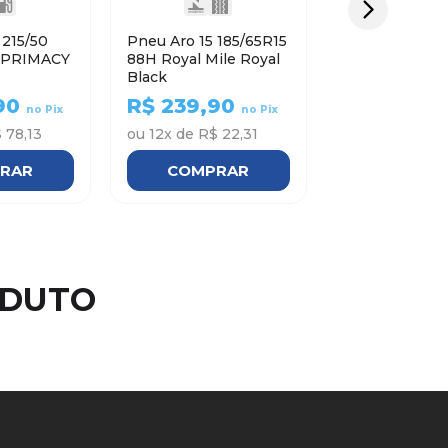
0
Pneu Aro 15 185/65R15
88H Royal Mile Royal
Black
90
R$
239,90
no Pix
no Pix
 78,13
ou
12
x de
R$ 22,31
RAR
COMPRAR
ODUTO