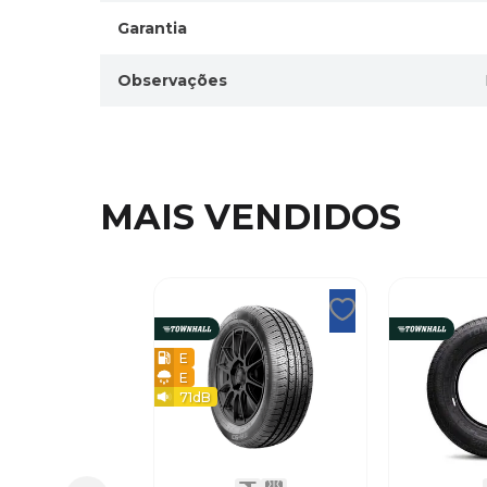
Garantia
Observações
MAIS VENDIDOS
E
E
71
dB