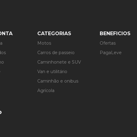
ONTA
CATEGORIAS
BENEFICIOS
ta
Motos
Ofertas
dos
Carros de passeio
PagaLeve
ho
Caminhonete e SUV
e
Van e utilitário
Caminhão e onibus
Agrícola
o