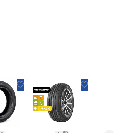
E
C
70
dB