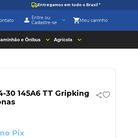
Entregamos em todo o Brasil
*
Entre ou
ontato
Cadastre-se
aminhão e Ônibus
Agrícola
4-30 145A6 TT Gripking
onas
no Pix