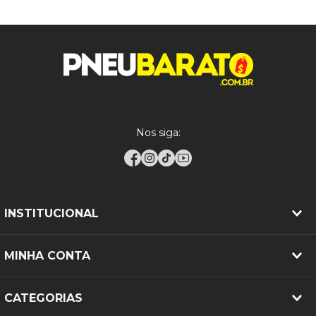
para pedidos com peso total de até
30 kg
.
Garantia
5 anos contra defeito de fabricação
Produto novo. Imagem
Observações
meramente ilustrativa.
Nos siga:
INSTITUCIONAL
MINHA CONTA
CATEGORIAS