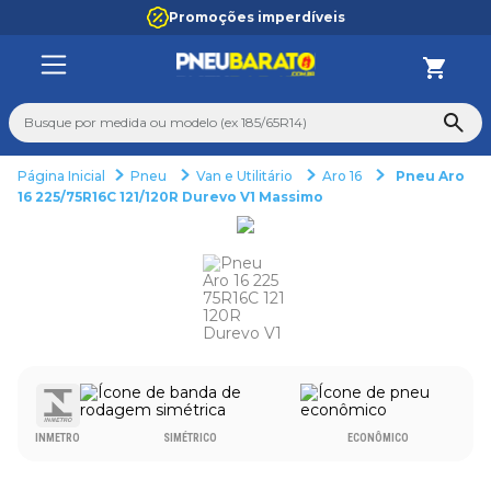
Promoções imperdíveis
Busque por medida ou modelo (ex 185/65R14)
Pneu
Van e Utilitário
Aro 16
Pneu Aro
TERMOS MAIS BUSCADOS
16 225/75R16C 121/120R Durevo V1 Massimo
1
º
205
2
º
235
3
º
aro 14
4
º
aro 17
5
º
pneu
6
º
185 70 14
INMETRO
SIMÉTRICO
ECONÔMICO
7
º
185 60 15
8
º
aro 15