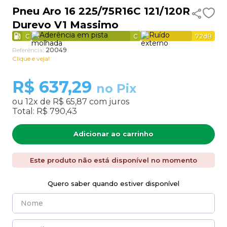
Pneu Aro 16 225/75R16C 121/120R
9
º
255
Durevo V1 Massimo
10
º
aro 13
C
C
72
dB
Referência
:
20049
Clique e veja!
R$
637,29
no Pix
ou
12
x de
R$ 65,87
com juros
Total:
R$ 790,43
Adicionar ao carrinho
Este produto não está disponível no momento
Quero saber quando estiver disponível