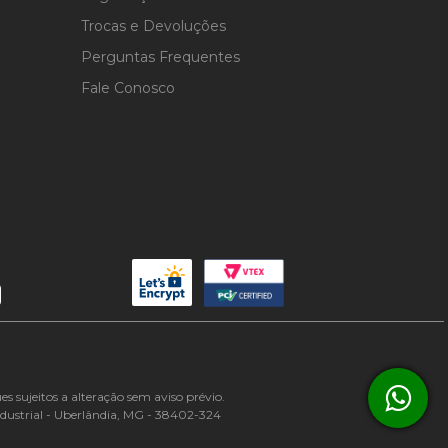
Trocas e Devoluções
Perguntas Frequentes
Fale Conosco
 sujeitos a alteração sem aviso prévio.
ndustrial - Uberlândia, MG - 38402-324