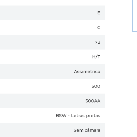
E
C
72
H/T
Assimétrico
500
500AA
BSW - Letras pretas
Sem câmara