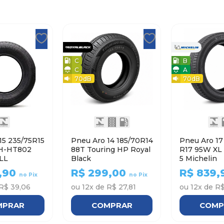
C
B
C
A
70
dB
70
dB
15 235/75R15
Pneu Aro 14 185/70R14
Pneu Aro 17 215/5
H-HT802
88T Touring HP Royal
R17 95W XL PRIMACY
LL
Black
5 Michelin
,90
R$
299,00
R$
839,
no Pix
no Pix
R$ 39,06
ou
12
x de
R$ 27,81
ou
12
x de
R$
MPRAR
COMPRAR
COMP