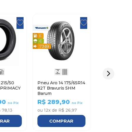
E
C
73
dB
0
Pneu Aro 14 175/65R14
82T Bravuris 5HM
Barum
90
R$
289,90
no Pix
no Pix
 78,13
ou
12
x de
R$ 26,97
RAR
COMPRAR