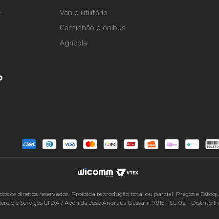
e
Van e utilitário
Caminhão e onibus
Agrícola
o
 direitos reservados. Proibida reprodução total ou parcial. Preços e Estoques
cio e Serviços LTDA / Avenida José Andraus Gassani, 7915 - SL 02 - Distrito I