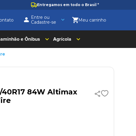
Entregamos em todo o Brasil
*
Entre ou
ontato
Cadastre-se
aminhão e Ônibus
Agrícola
ire
5/40R17 84W Altimax
ire