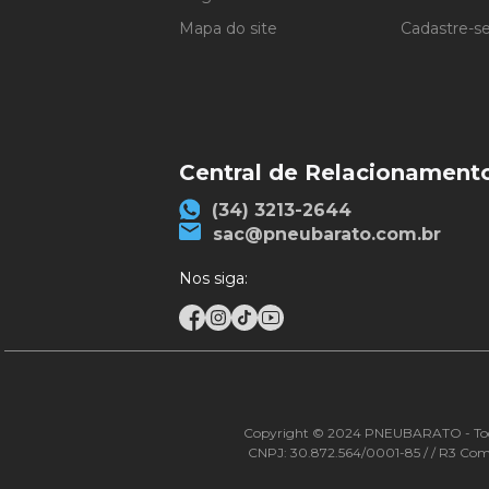
Mapa do site
Cadastre-s
Central de Relacionament
(34) 3213-2644
sac@pneubarato.com.br
Nos siga:
Copyright © 2024 PNEUBARATO - Todos os
CNPJ: 30.872.564/0001-85 / / R3 Comér