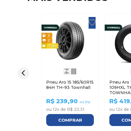
E
E
71
dB
Pneu Aro 15 185/60R15
Pneu Aro 
84H TH-93 Townhall
109HXL T
TOWNHA
R$
239,90
R$
419
no Pix
ou
12
x de
R$ 22,31
ou
12
x de
COMPRAR
CO