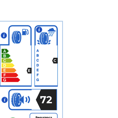
C
E
72