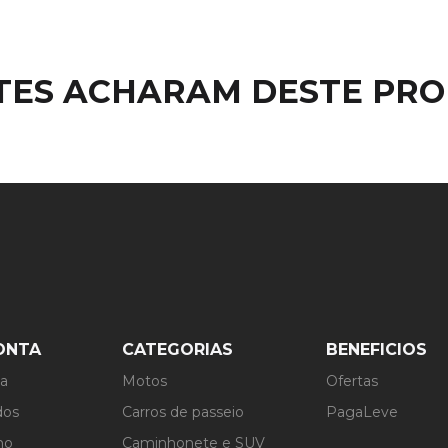
NTES ACHARAM DESTE PR
ONTA
CATEGORIAS
BENEFICIOS
ta
Motos
Ofertas
dos
Carros de passeio
PagaLeve
ho
Caminhonete e SUV