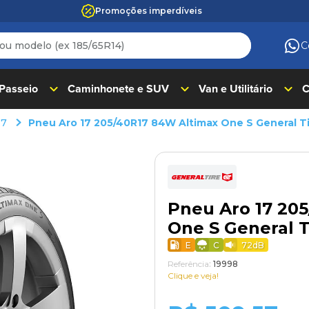
Promoções imperdíveis
 modelo (ex 185/65R14)
C
ADOS
 Passeio
Caminhonete e SUV
Van e Utilitário
C
17
Pneu Aro 17 205/40R17 84W Altimax One S General T
Pneu Aro 17 20
One S General T
E
C
72
dB
Referência
:
19998
Clique e veja!