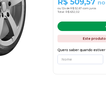
R$
509,57
no
ou
12
x de
R$ 52,67
com juros
Total:
R$ 632,02
Este produto
Quero saber quando estiver