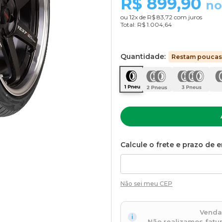
R$
899,90
no
ou
12
x de
R$ 83,72
com juros
Total:
R$ 1.004,64
Quantidade:
Restam poucas
Calcule o frete e prazo de e
Não sei meu CEP
Venda
Não realizamos fatu