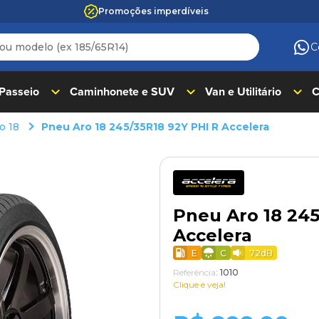
Promoções imperdíveis
 modelo (ex 185/65R14)
C
ADOS
 Passeio
Caminhonete e SUV
Van e Utilitário
C
o 18
Pneu Aro 18 245/35R18 92Y PHI R Accelera
Pneu Aro 18 245
Accelera
E
C
72
dB
Referência
:
1010
Clique e veja!