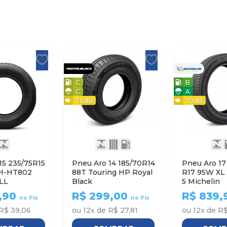
C
B
C
A
70
dB
70
dB
15 235/75R15
Pneu Aro 14 185/70R14
Pneu Aro 17 215/5
H-HT802
88T Touring HP Royal
R17 95W XL PRIMACY
LL
Black
5 Michelin
,90
R$
299,00
R$
839,
no Pix
no Pix
R$ 39,06
ou
12
x de
R$ 27,81
ou
12
x de
R$