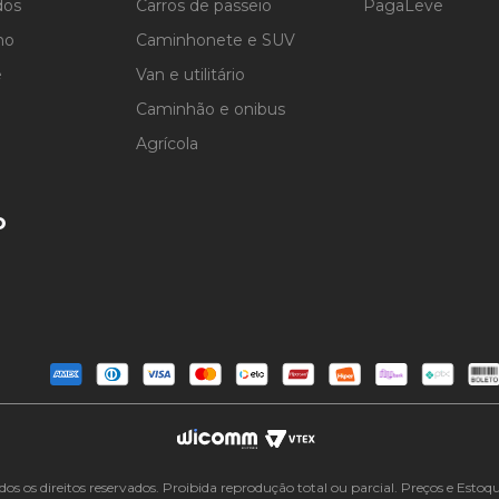
dos
Carros de passeio
PagaLeve
ho
Caminhonete e SUV
e
Van e utilitário
Caminhão e onibus
Agrícola
o
 direitos reservados. Proibida reprodução total ou parcial. Preços e Estoques